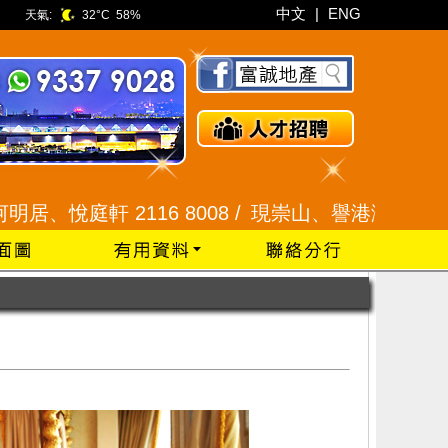
中文
|
ENG
天氣:
32°C
58%
軒 2116 8008 /
現崇山、譽港灣 2345 9926 /