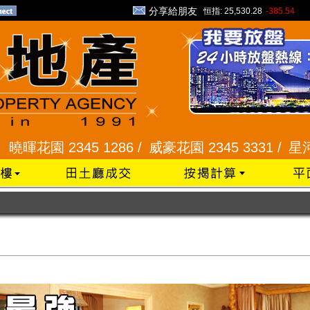
分享給朋友
恒指:
25,530.28
-385.54
2345 1286 /
威豪花園 2345 3331 /
星河明居、悅庭