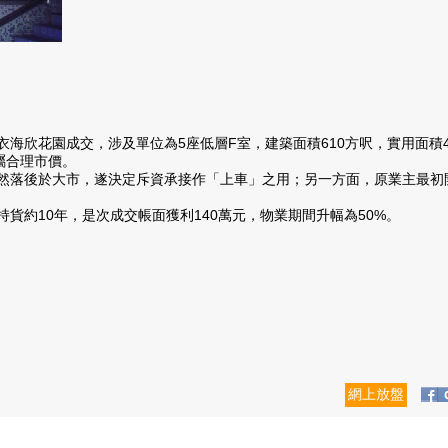
花園成交，涉及單位為5座低層F室，建築面積610方呎，實用面積463
，屬合理市價。
於大市，遂決定斥資承接作「上車」之用；另一方面，原業主最初開價
貨約10年，是次成交帳面獲利140萬元，物業期間升幅為50%。
網上放盤