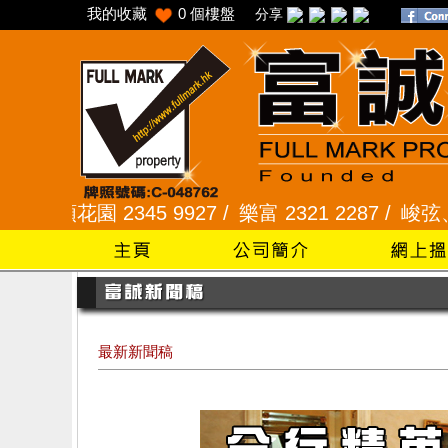
我的收藏
0
個樓盤
分享
花園 2345 9927 /
樂富 2321 2287 /
峻弦、曉暉花園 
最新新聞稿