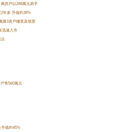
萬 兩房戶以288萬元易手
貨2年多 升值約38%
42萬購3房戶樓景及墳景
樓客迅速入市
萬沽
房戶售560萬元
多升值約45%