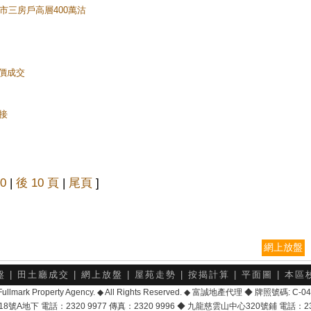
入市三房戶高層400萬沽
高價成交
承接
0
|
後 10 頁
|
尾頁
]
網上放盤
盤
|
田土廳成交
|
網上放盤
|
屋苑走勢
|
按揭計算
|
平面圖
|
本區
6 Fullmark Property Agency. ◆ All Rights Reserved. ◆ 富誠地產代理 ◆ 牌照號碼: C
地下 電話：2320 9977 傳真：2320 9996 ◆ 九龍慈雲山中心320號鋪 電話：2328 