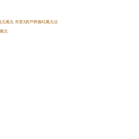
8萬元萬元 市景3房戶劈價41萬元沽
0萬元