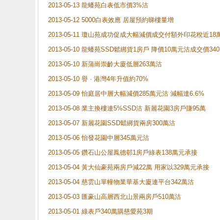
2013-05-13 龍蟠苑白表低市價3%沽
2013-05-12 5000白表效應 居屋預約睇樓量增
2013-05-11 瓊山苑成功促成大幅減價成交付額外印花稅近1
2013-05-10 龍蟠苑SSD鬆綁貨1房戶 降價10萬元沽成交價34
2013-05-10 新蒲崗崇齡大廈低層263萬沽
2013-05-10 譽 · 港灣4年升值約70%
2013-05-09 怡庭居中層大幅減價285萬元沽 減幅達6.6%
2013-05-08 業主換樓連5%SSD沽 新麗花園3房戶賺95萬
2013-05-07 新麗花園SSD鬆綁貨兩房300萬沽
2013-05-06 怡發花園中層345萬元沽
2013-05-05 鑽石山公屋鳳德邨1房戶綠表138萬元承接
2013-05-04 黃大仙豪苑兩房戶減22萬 用家以329萬元承接
2013-05-04 慈雲山單幢物業華基大廈連平台342萬沽
2013-05-03 匯豪山高層西北山景兩房戶510萬沽
2013-05-01 綠表戶340萬購慈愛苑3期