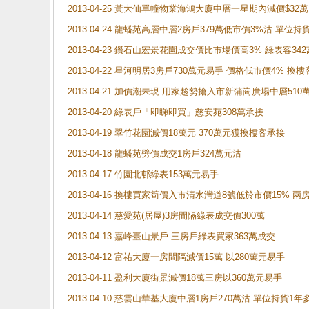
2013-04-25 黃大仙單幢物業海鴻大廈中層一星期內減價$32
2013-04-24 龍蟠苑高層中層2房戶379萬低市價3%沽 單位持
2013-04-23 鑽石山宏景花園成交價比市場價高3% 綠表客3
2013-04-22 星河明居3房戶730萬元易手 價格低市價4% 換
2013-04-21 加價潮未現 用家趁勢搶入市新蒲崗廣場中層510
2013-04-20 綠表戶「即睇即買」慈安苑308萬承接
2013-04-19 翠竹花園減價18萬元 370萬元獲換樓客承接
2013-04-18 龍蟠苑劈價成交1房戶324萬元沽
2013-04-17 竹園北邨綠表153萬元易手
2013-04-16 換樓買家筍價入市清水灣道8號低於市價15% 兩
2013-04-14 慈愛苑(居屋)3房間隔綠表成交價300萬
2013-04-13 嘉峰臺山景戶 三房戶綠表買家363萬成交
2013-04-12 富祐大廈一房間隔減價15萬 以280萬元易手
2013-04-11 盈利大廈街景減價18萬三房以360萬元易手
2013-04-10 慈雲山華基大廈中層1房戶270萬沽 單位持貨1年