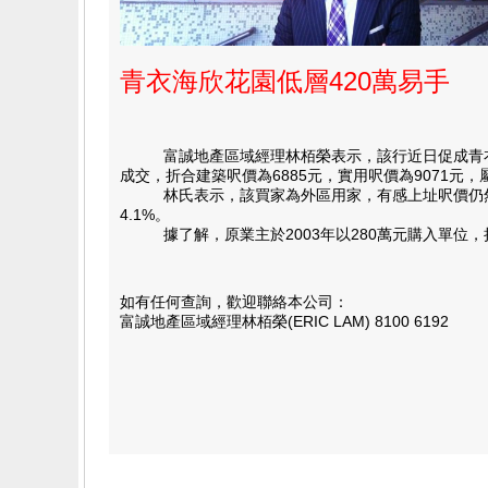
青衣海欣花園低層420萬易手
富誠地產區域經理林栢榮表示，該行近日促成青衣海欣
成交，折合建築呎價為6885元，實用呎價為9071元
林氏表示，該買家為外區用家，有感上址呎價仍然落後
4.1%。
據了解，原業主於2003年以280萬元購入單位，持
如有任何查詢，歡迎聯絡本公司：
富誠地產區域經理林栢榮(ERIC LAM) 8100 6192