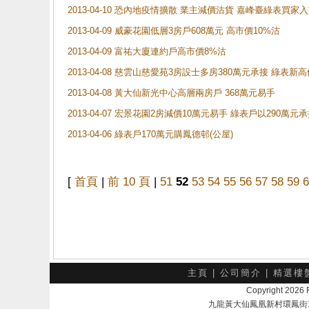
2013-04-10 恐內地疫情擴散 業主減價沽貨 嘉峰臺綠表買家
2013-04-09 威豪花園低層3房戶608萬元 高市價10%沽
2013-04-09 富祐大廈連約戶高市價8%沽
2013-04-08 慈雲山慈愛苑3房設士多房380萬元承接 綠表新
2013-04-08 黃大仙新光中心高層兩房戶 368萬元易手
2013-04-07 宏景花園2房減價10萬元易手 綠表戶以290萬元
2013-04-06 綠表戶170萬元購鳳德邨(公屋)
[
首頁
|
前 10 頁
|
51
52
53
54
55
56
57
58
59
6
主頁
|
公司簡介
|
精選樓
Copyright 202
九龍黃大仙鳳凰新村環鳳街18號A