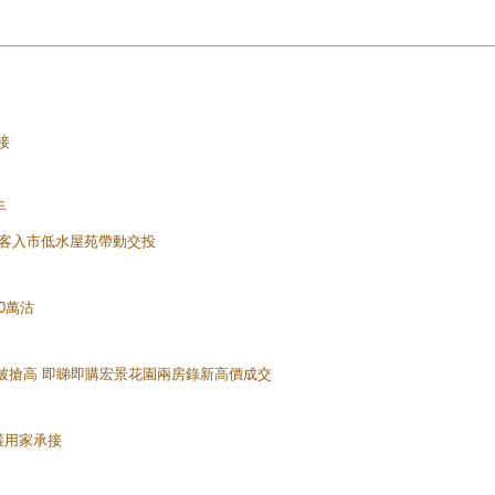
接
手
 換樓客入市低水屋苑帶動交投
90萬沽
屋價被搶高 即睇即購宏景花園兩房錄新高價成交
元獲用家承接