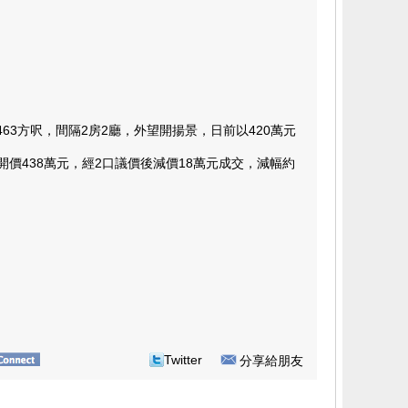
方呎，間隔2房2廳，外望開揚景，日前以420萬元
438萬元，經2口議價後減價18萬元成交，減幅約
Twitter
分享給朋友