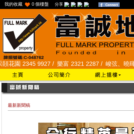
我的收藏
0
個樓盤
分享
2345 9927 /
樂富 2321 2287 /
峻弦、曉暉花園 234
最新新聞稿