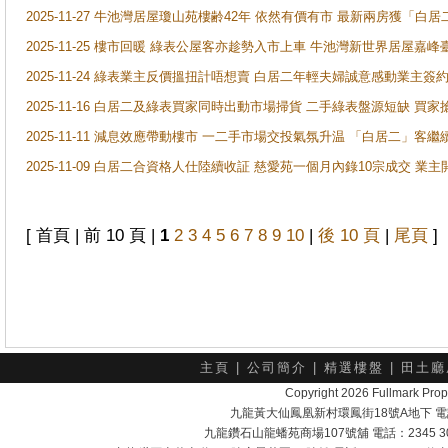
2025-11-27 牛池灣居屋瓊山苑樓齢42年 依然有價有市 最新兩房獲「白居
2025-11-25 樓市回暖 綠表公屋客亦趁勢入市上車 牛池灣新世界居屋嘉
2025-11-24 綠表業主反價搵扭計唔想賣 白居二年輕夫婦誠意感動業主簽約 
2025-11-16 白居二及綠表買家同時出動市場掃貨 二手綠表盤源短缺 
2025-11-11 減息效應帶動樓市 一二手市場交投氣氛升温 「白居二」
2025-11-09 白居二合資格人仕陸續收証 慈愛苑一個月內錄10宗成交 業
[ 首頁 | 前 10 頁 |
1
2
3
4
5
6
7
8
9
10
|
後 10 頁
|
尾頁
]
主頁
|
公司簡介
|
精選樓盤
|
田土廳
Copyright 2026 Fullmark 
九龍黃大仙鳳凰新村環鳳街18號A地下 電話：232
九龍鑽石山龍蟠苑商場107號舖 電話：2345 303