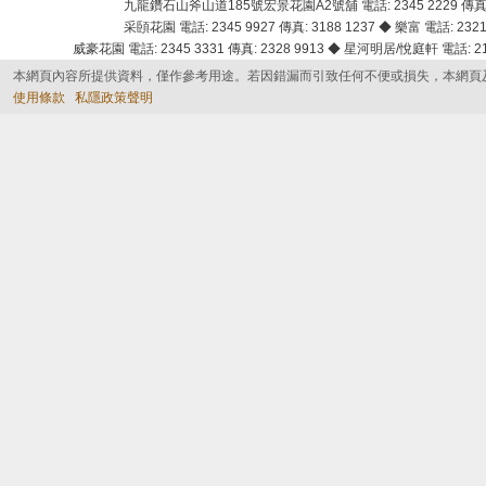
九龍鑽石山斧山道185號宏景花園A2號舖 電話: 2345 2229 傳真: 
采頣花園 電話: 2345 9927 傳真: 3188 1237 ◆ 樂富 電話: 2321 
威豪花園 電話: 2345 3331 傳真: 2328 9913 ◆ 星河明居/悅庭軒 電話: 2116
本網頁內容所提供資料，僅作參考用途。若因錯漏而引致任何不便或損失，本網頁
使用條款
私隱政策聲明