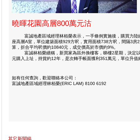
曉暉花園高層800萬元沽
富誠地產區域經理林栢榮表示，一手條例實施後，購買力陸續回
座高層A室，單位建築面積929方呎，實用面積738方呎，間隔3
算，折合平均呎價約10840元，成交價高於市價約9%。
富誠林栢榮續稱，新買家為區外換樓客，睇樓2星期，決定以800
元購入上址，持貨約12年，是次轉手帳面獲利351萬元，單位升值約
如有任何查詢，歡迎聯絡本公司：
富誠地產區域經理林栢榮(ERIC LAM) 8100 6192
其它新聞稿