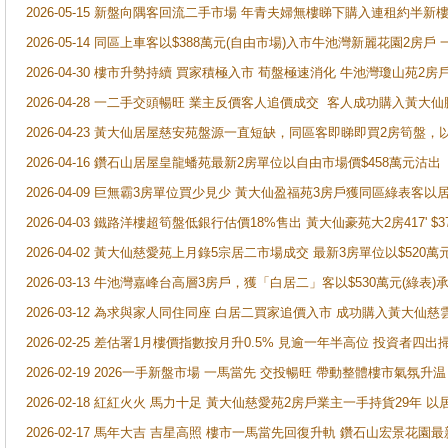
2026-05-15 新盤向隅客回流二手市場 年青夫婦無樓睇下購入連租約半新
2026-05-14 同區上車客以$388萬元(自由市場)入市牛池灣新麗花園2房戶
2026-04-30 樓市升勢持續 買家積極入市 荀盤極速消化 牛池灣瓊山苑2
2026-04-28 一二手交頭暢旺 業主反價客人追價成交 客人成功購入黃大仙
2026-04-23 黃大仙居屋慈安苑盤源一直短缺，同區客即睇即買2房筍盤，
2026-04-16 鑽石山居屋皇龍蟠苑最新2房單位以自由市場價$458萬元沽出
2026-04-09 巨無霸3房單位買少見少 黃大仙盈福苑3房戶獲同區綠表客以
2026-04-03 鐵路洋樓超筍盤低銀行估價18%售出 黃大仙豪苑大2房417' $
2026-04-02 黃大仙慈愛苑上月錄5宗居二市場成交 最新3房單位以$520萬
2026-03-13 牛池灣嘉峰台高層3房戶，獲「白居二」客以$530萬元(綠表)
2026-03-12 為求與家人同住同座 白居二買家追價入市 成功購入黃大仙
2026-02-25 差估署1月樓價指數按月升0.5% 見逾一年半高位 投資
2026-02-19 2026一手新盤市場 一馬當先 交投暢旺 帶動整體樓市氣氛
2026-02-18 紅紅火火 馬力十足 黃大仙慈愛苑2房戶業主一手持貨29年 以
2026-02-17 馬年大吉 吉星高照 樓市一馬當先回復升軌 鑽石山宏景花園