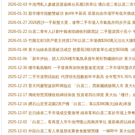
2026-02-03 牛池灣私人參建居屋嘉峰台高層2房單位 獲白居二客以居二市
2026-01-31 股市樓市指數雙破頂 創4年半新高 居屋自由市場罕有低市價
2026-01-27 2026西沙一手新盤大賣，連帶二手市場入市氣氛亦同步升
2026-01-22 白居二青年人計劃中籤者陸續收到購買証 二手盤源買小見小
2026-01-15 竹園北邨3房戶業主持貨17年以居二市場價$260萬元沽出大賺$
2026-01-08 黃大仙綠表居屋破頂成交 慈愛苑3期3房套單位成交$558萬（
2026-01-06 「新年伊始」踏入2026樓市氣氛承接年尾旺勢繼續向好 
2025-12-30 樓市氣氛暢旺 一手發展商加快推盤速度清貨 二手市場筍
2025-12-27 二手市道勢頭如虹 代理領先指數創年半新高 全年暫升5.35
2025-12-23 普天同慶聖誕節即將臨近 「白居二」買家繼續搶閘入市 黃
2025-12-17 傳統智慧買樓收租磚頭保值 投資者四出掃貨 黃大仙『樓仔』
2025-12-16 鑽石山宏景花園2房戶獲「白居二」客以$380萬元(綠表)承接
2025-12-07 近日綠表二手市場成交量激增 綠表客和白居二客於市場上
2025-12-02 「白居二」客再度入市牛池灣瓊山苑兩房單位 最新兩房以綠表
2025-12-01 外區白居二客人來搵朋友聚會食飯變買樓 一睇即中 黃大仙