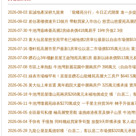
2026-08-03 富誠地產深耕九龍東 「龍蟠苑分行」今日正式開業 進
2026-08-02 差估署樓價連升13個月 帶動買家入市信心 慈雲山慈愛苑高層
2026-07-30 牛池灣嘉峰臺高層2房綠表價418萬易手 19年升值2.3倍
2026-07-23 黄大仙居屋慈安苑罕有已補地價2房單位最新以自由市場價$5
2026-07-16 瓊軒苑高層市景戶最新1房單位以居二市場價$335萬元沽出 業
2026-07-09 鑽石山3年樓齡居屋王啟翔苑高層1房 最新以綠表價$513萬元
2026-07-08 市區上車熱點 牛池灣新麗花園中層兩房戶 398萬元（自
2026-07-01 綠表市場極罕有！居屋皇鑽石山龍蟠苑高層大三房戶 $640
2026-06-26 黃大仙上車首選 萬年戲院大廈中層兩房戶 325萬元獲承接 實
2026-06-18 牛池灣居屋瓊山苑兩房$268萬元未補地價成交 獲「白居二」
2026-06-11 牛池灣瓊麗苑綠表$270萬成交 一手業主持貨36年 轉手升值逾
2026-06-05 全區最筍私樓 極高層雙景觀 遠挑維港夜景及獅子山景 牛池
2026-06-04 手快有 手慢無 同時幾組買家爭筍盤 放盤9天即獲承接 
2026-05-28 九龍公屋皇鳳德邨獲「白居二」客以居二市場價$320萬元承接