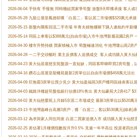
2026-06-04 手快有 手慢無 同時幾組買家爭筍盤 放盤9天即獲承接 
2026-05-28 九龍公屋皇鳳德邨獲「白居二」客以居二市場價$320萬元承接
2026-05-15 新盤向隅客回流二手市場 年青夫婦無樓睇下購入連租約半新
2026-05-14 同區上車客以$388萬元(自由市場)入市牛池灣新麗花園2房戶
2026-04-30 樓市升勢持續 買家積極入市 荀盤極速消化 牛池灣瓊山苑2
2026-04-28 一二手交頭暢旺 業主反價客人追價成交 客人成功購入黃大仙
2026-04-23 黃大仙居屋慈安苑盤源一直短缺，同區客即睇即買2房筍盤，
2026-04-16 鑽石山居屋皇龍蟠苑最新2房單位以自由市場價$458萬元沽出
2026-04-09 巨無霸3房單位買少見少 黃大仙盈福苑3房戶獲同區綠表客以
2026-04-03 鐵路洋樓超筍盤低銀行估價18%售出 黃大仙豪苑大2房417' $
2026-04-02 黃大仙慈愛苑上月錄5宗居二市場成交 最新3房單位以$520萬
2026-03-13 牛池灣嘉峰台高層3房戶，獲「白居二」客以$530萬元(綠表)
2026-03-12 為求與家人同住同座 白居二買家追價入市 成功購入黃大仙
2026-02-25 差估署1月樓價指數按月升0.5% 見逾一年半高位 投資