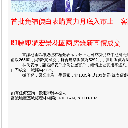
首批免補價白表購買力月底入市上車
即睇即購宏景花園兩房錄新高價成交
富誠地產區域經理林栢榮表示，分行近日成功促成牛池灣宏景花園
前以263萬元(綠表價)成交，折合建築呎價為5292元，實用呎價為
林氏表示，該名綠表戶原為公屋富戶，鍾情上址實用率達八成五
口即成交，減幅約2.6%。
據了解，原業主為一手買家，於1999年以103萬元(綠表價)購
如有任何查詢，歡迎聯絡本公司：
富誠地產區域經理林栢榮(ERIC LAM) 8100 6192