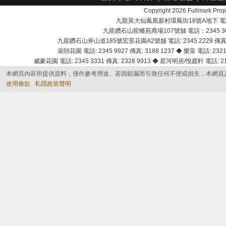
Copyright 2026 Fullmark 
九龍黃大仙鳳凰新村環鳳街18號A地下 電話：232
九龍鑽石山龍蟠苑商場107號舖 電話：2345 303
九龍鑽石山斧山道185號宏景花園A2號舖 電話: 2345 2229 傳真: 
采頣花園 電話: 2345 9927 傳真: 3188 1237 ◆ 樂富 電話: 2321 
威豪花園 電話: 2345 3331 傳真: 2328 9913 ◆ 星河明居/悅庭軒 電話: 2116
本網頁內容所提供資料，僅作參考用途。若因錯漏而引致任何不便或損失，本網頁
使用條款
私隱政策聲明