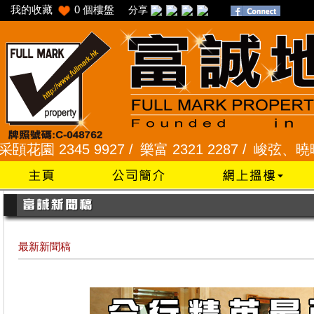
我的收藏
0
個樓盤
分享
2345 9927 /
樂富 2321 2287 /
峻弦、曉暉花園 23
最新新聞稿