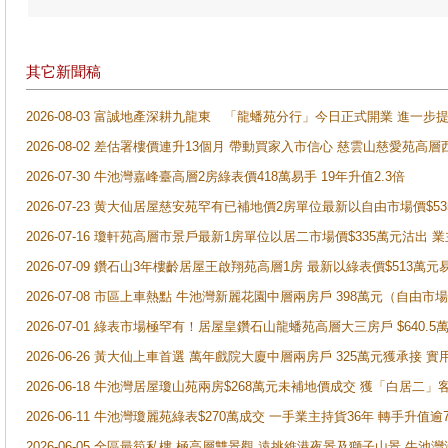
其它新聞稿
2026-08-03 富誠地產深耕九龍東 「龍蟠苑分行」今日正式開業 進
2026-08-02 差估署樓價連升13個月 帶動買家入市信心 慈雲山慈愛苑高層
2026-07-30 牛池灣嘉峰臺高層2房綠表價418萬易手 19年升值2.3倍
2026-07-23 黄大仙居屋慈安苑罕有已補地價2房單位最新以自由市場價$5
2026-07-16 瓊軒苑高層市景戶最新1房單位以居二市場價$335萬元沽出 業
2026-07-09 鑽石山3年樓齡居屋王啟翔苑高層1房 最新以綠表價$513萬元
2026-07-08 市區上車熱點 牛池灣新麗花園中層兩房戶 398萬元（自
2026-07-01 綠表市場極罕有！居屋皇鑽石山龍蟠苑高層大三房戶 $640
2026-06-26 黃大仙上車首選 萬年戲院大廈中層兩房戶 325萬元獲承接 實
2026-06-18 牛池灣居屋瓊山苑兩房$268萬元未補地價成交 獲「白居二」
2026-06-11 牛池灣瓊麗苑綠表$270萬成交 一手業主持貨36年 轉手升值逾
2026-06-05 全區最筍私樓 極高層雙景觀 遠挑維港夜景及獅子山景 牛池