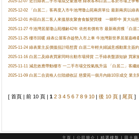
2025-12-07 近日綠表二手市場成交量激增 綠表客和白居二客於市場上
2025-12-02 「白居二」客再度入市牛池灣瓊山苑兩房單位 最新兩房以綠表
2025-12-01 外區白居二客人來搵朋友聚會食飯變買樓 一睇即中 黃大仙
2025-11-27 牛池灣居屋瓊山苑樓齢42年 依然有價有市 最新兩房獲「白居
2025-11-25 樓市回暖 綠表公屋客亦趁勢入市上車 牛池灣新世界居屋嘉
2025-11-24 綠表業主反價搵扭計唔想賣 白居二年輕夫婦誠意感動業主簽約 
2025-11-16 白居二及綠表買家同時出動市場掃貨 二手綠表盤源短缺 
2025-11-11 減息效應帶動樓市 一二手市場交投氣氛升温 「白居二」
2025-11-09 白居二合資格人仕陸續收証 慈愛苑一個月內錄10宗成交 業
[ 首頁 | 前 10 頁 |
1
2
3
4
5
6
7
8
9
10
|
後 10 頁
|
尾頁
]
主頁
|
公司簡介
|
精選樓盤
|
田土廳