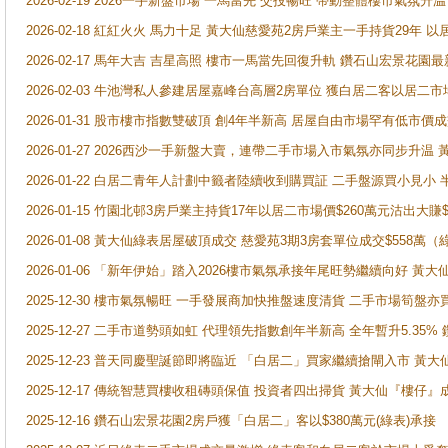
2026-02-19 2026一手新盤市場 一馬當先 交投暢旺 帶動整體樓市氣氛
2026-02-18 紅紅火火 馬力十足 黃大仙慈愛苑2房戶業主一手持貨29年 以
2026-02-17 馬年大吉 吉星高照 樓市一馬當先回復升軌 鑽石山宏景花園
2026-02-03 牛池灣私人參建居屋嘉峰台高層2房單位 獲白居二客以居二市
2026-01-31 股市樓市指數雙破頂 創4年半新高 居屋自由市場罕有低市價
2026-01-27 2026西沙一手新盤大賣，連帶二手市場入市氣氛亦同步升
2026-01-22 白居二青年人計劃中籤者陸續收到購買証 二手盤源買小見小
2026-01-15 竹園北邨3房戶業主持貨17年以居二市場價$260萬元沽出大賺$
2026-01-08 黃大仙綠表居屋破頂成交 慈愛苑3期3房套單位成交$558萬（
2026-01-06 「新年伊始」踏入2026樓市氣氛承接年尾旺勢繼續向好 
2025-12-30 樓市氣氛暢旺 一手發展商加快推盤速度清貨 二手市場筍
2025-12-27 二手市道勢頭如虹 代理領先指數創年半新高 全年暫升5.35
2025-12-23 普天同慶聖誕節即將臨近 「白居二」買家繼續搶閘入市 黃
2025-12-17 傳統智慧買樓收租磚頭保值 投資者四出掃貨 黃大仙『樓仔』
2025-12-16 鑽石山宏景花園2房戶獲「白居二」客以$380萬元(綠表)承接