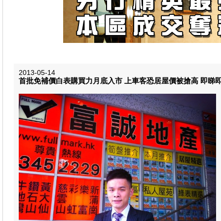
2013-05-14
首批免補價白表購買力月底入市 上車客恐居屋價被搶高 即睇