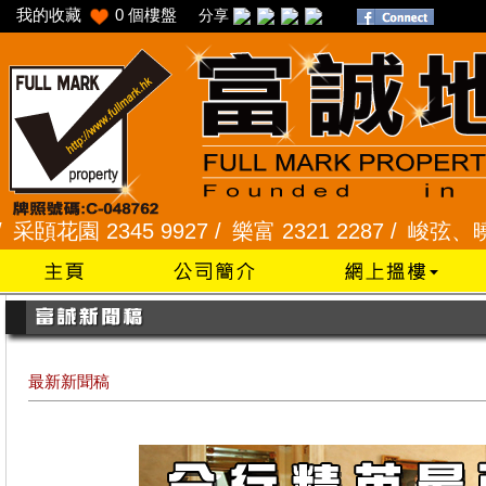
我的收藏
0
個樓盤
分享
園 2345 9927 /
樂富 2321 2287 /
峻弦、曉暉花園 2
最新新聞稿