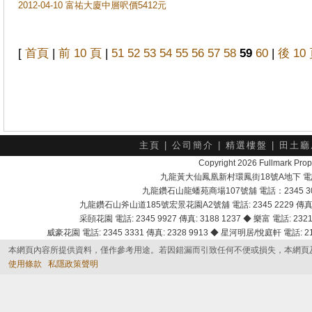
2012-04-10 富祐大廈中層呎價5412元
[
首頁
|
前 10 頁
|
51
52
53
54
55
56
57
58
59
60
|
後 10
主頁
|
公司簡介
|
精選樓盤
|
田土廳
Copyright 2026 Fullmark 
九龍黃大仙鳳凰新村環鳳街18號A地下 電話：232
九龍鑽石山龍蟠苑商場107號舖 電話：2345 303
九龍鑽石山斧山道185號宏景花園A2號舖 電話: 2345 2229 傳真: 
采頣花園 電話: 2345 9927 傳真: 3188 1237 ◆ 樂富 電話: 2321 
威豪花園 電話: 2345 3331 傳真: 2328 9913 ◆ 星河明居/悅庭軒 電話: 2116
本網頁內容所提供資料，僅作參考用途。若因錯漏而引致任何不便或損失，本網頁
使用條款
私隱政策聲明