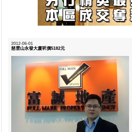
2012-06-01
慈雲山永發大廈呎價5182元