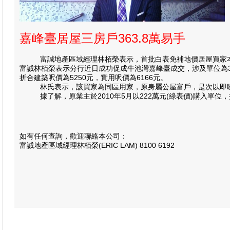
嘉峰臺居屋三房戶363.8萬易手
富誠地產區域經理林栢榮表示，首批白表免補地價居屋買家本
富誠林栢榮表示分行近日成功促成牛池灣嘉峰臺成交，涉及單位為3座
折合建築呎價為5250元，實用呎價為6166元。
林氏表示，該買家為同區用家，原身屬公屋富戶，是次以即睇即買形
據了解，原業主於2010年5月以222萬元(綠表價)購入單位，持
如有任何查詢，歡迎聯絡本公司：
富誠地產區域經理林栢榮(ERIC LAM) 8100 6192