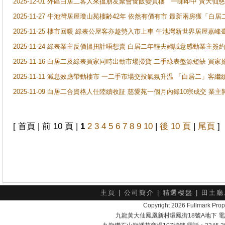
2025-12-01 外區白居二客人來搵朋友聚會食飯變買樓 一睇即中 黃大仙
2025-11-27 牛池灣居屋瓊山苑樓齢42年 依然有價有市 最新兩房獲「白居
2025-11-25 樓市回暖 綠表公屋客亦趁勢入市上車 牛池灣新世界居屋嘉
2025-11-24 綠表業主反價搵扭計唔想賣 白居二年輕夫婦誠意感動業主簽約 
2025-11-16 白居二及綠表買家同時出動市場掃貨 二手綠表盤源短缺 
2025-11-11 減息效應帶動樓市 一二手市場交投氣氛升温 「白居二」
2025-11-09 白居二合資格人仕陸續收証 慈愛苑一個月內錄10宗成交 業
[ 首頁 | 前 10 頁 |
1
2
3
4
5
6
7
8
9
10
|
後 10 頁
|
尾頁
]
主頁
|
公司簡介
|
精選樓盤
|
田土廳
Copyright 2026 Fullmark 
九龍黃大仙鳳凰新村環鳳街18號A地下 電話：232