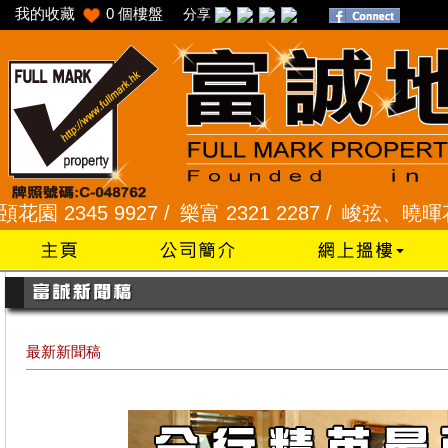
我的收藏
0
個樓盤
分享
345 9927 /
樂富 2321 2287 /
峻弦、曉暉花園 2345
最新新聞稿