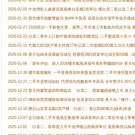
2026-02-17 馬年大吉 吉星高照 樓市一馬當先回復升軌 鑽石山宏景花園
2026-02-03 牛池灣私人參建居屋嘉峰台高層2房單位 獲白居二客以居二市
2026-01-31 股市樓市指數雙破頂 創4年半新高 居屋自由市場罕有低市價
2026-01-27 2026西沙一手新盤大賣，連帶二手市場入市氣氛亦同步升
2026-01-22 白居二青年人計劃中籤者陸續收到購買証 二手盤源買小見小
2026-01-15 竹園北邨3房戶業主持貨17年以居二市場價$260萬元沽出大賺$
2026-01-08 黃大仙綠表居屋破頂成交 慈愛苑3期3房套單位成交$558萬（
2026-01-06 「新年伊始」踏入2026樓市氣氛承接年尾旺勢繼續向好 
2025-12-30 樓市氣氛暢旺 一手發展商加快推盤速度清貨 二手市場筍
2025-12-27 二手市道勢頭如虹 代理領先指數創年半新高 全年暫升5.35
2025-12-23 普天同慶聖誕節即將臨近 「白居二」買家繼續搶閘入市 黃
2025-12-17 傳統智慧買樓收租磚頭保值 投資者四出掃貨 黃大仙『樓仔』
2025-12-16 鑽石山宏景花園2房戶獲「白居二」客以$380萬元(綠表)承接
2025-12-07 近日綠表二手市場成交量激增 綠表客和白居二客於市場上
2025-12-02 「白居二」客再度入市牛池灣瓊山苑兩房單位 最新兩房以綠表