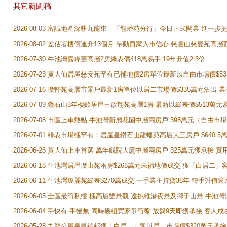
其它新聞稿
2026-08-03 富誠地產深耕九龍東 「龍蟠苑分行」今日正式開業 進
2026-08-02 差估署樓價連升13個月 帶動買家入市信心 慈雲山慈愛苑高層
2026-07-30 牛池灣嘉峰臺高層2房綠表價418萬易手 19年升值2.3倍
2026-07-23 黄大仙居屋慈安苑罕有已補地價2房單位最新以自由市場價$5
2026-07-16 瓊軒苑高層市景戶最新1房單位以居二市場價$335萬元沽出 業
2026-07-09 鑽石山3年樓齡居屋王啟翔苑高層1房 最新以綠表價$513萬元
2026-07-08 市區上車熱點 牛池灣新麗花園中層兩房戶 398萬元（自
2026-07-01 綠表市場極罕有！居屋皇鑽石山龍蟠苑高層大三房戶 $640
2026-06-26 黃大仙上車首選 萬年戲院大廈中層兩房戶 325萬元獲承接 實
2026-06-18 牛池灣居屋瓊山苑兩房$268萬元未補地價成交 獲「白居二」
2026-06-11 牛池灣瓊麗苑綠表$270萬成交 一手業主持貨36年 轉手升值逾
2026-06-05 全區最筍私樓 極高層雙景觀 遠挑維港夜景及獅子山景 牛池
2026-06-04 手快有 手慢無 同時幾組買家爭筍盤 放盤9天即獲承接 
2026-05-28 九龍公屋皇鳳德邨獲「白居二」客以居二市場價$320萬元承接