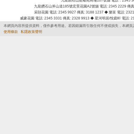
九龍鑽石山龍蟠苑商場107號舖 電話：2345 303
九龍鑽石山斧山道185號宏景花園A2號舖 電話: 2345 2229 傳真: 
采頣花園 電話: 2345 9927 傳真: 3188 1237 ◆ 樂富 電話: 2321 
威豪花園 電話: 2345 3331 傳真: 2328 9913 ◆ 星河明居/悅庭軒 電話: 2116
本網頁內容所提供資料，僅作參考用途。若因錯漏而引致任何不便或損失，本網頁
使用條款
私隱政策聲明