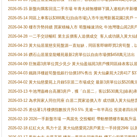
2026-05-15 新盤向隅客回流二手市場 年青夫婦無樓睇下購入連租約半新
2026-05-14 同區上車客以$388萬元(自由市場)入市牛池灣新麗花園2房戶
2026-04-30 樓市升勢持續 買家積極入市 荀盤極速消化 牛池灣瓊山苑2
2026-04-28 一二手交頭暢旺 業主反價客人追價成交 客人成功購入黃大仙
2026-04-23 黃大仙居屋慈安苑盤源一直短缺，同區客即睇即買2房筍盤，
2026-04-16 鑽石山居屋皇龍蟠苑最新2房單位以自由市場價$458萬元沽出
2026-04-09 巨無霸3房單位買少見少 黃大仙盈福苑3房戶獲同區綠表客以
2026-04-03 鐵路洋樓超筍盤低銀行估價18%售出 黃大仙豪苑大2房417' $
2026-04-02 黃大仙慈愛苑上月錄5宗居二市場成交 最新3房單位以$520萬
2026-03-13 牛池灣嘉峰台高層3房戶，獲「白居二」客以$530萬元(綠表)
2026-03-12 為求與家人同住同座 白居二買家追價入市 成功購入黃大仙
2026-02-25 差估署1月樓價指數按月升0.5% 見逾一年半高位 投資
2026-02-19 2026一手新盤市場 一馬當先 交投暢旺 帶動整體樓市氣氛
2026-02-18 紅紅火火 馬力十足 黃大仙慈愛苑2房戶業主一手持貨29年 以