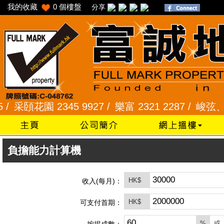
我的收藏
0
個樓盤
分享
采頣花園 2345 9927 /
樂富 2321 2287 /
峻弦、曉暉花
負擔能力計算機
HK$
收入(每月)：
HK$
可支付首期：
%
或