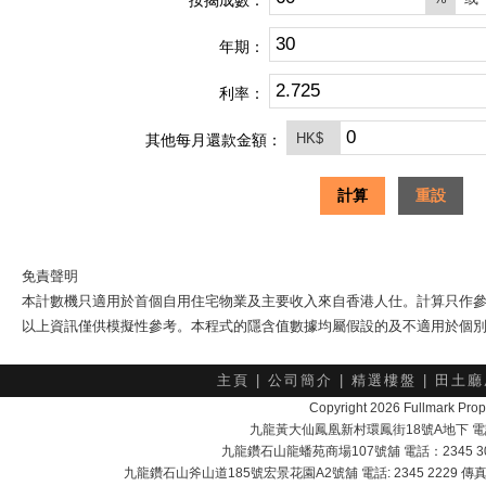
按揭成數：
年期：
利率：
HK$
其他每月還款金額：
計算
重設
免責聲明
本計數機只適用於首個自用住宅物業及主要收入來自香港人仕。計算只作
以上資訊僅供模擬性參考。本程式的隱含值數據均屬假設的及不適用於個
主頁
|
公司簡介
|
精選樓盤
|
田土廳
Copyright 2026 Fullmark 
九龍黃大仙鳳凰新村環鳳街18號A地下 電話：232
九龍鑽石山龍蟠苑商場107號舖 電話：2345 303
九龍鑽石山斧山道185號宏景花園A2號舖 電話: 2345 2229 傳真: 