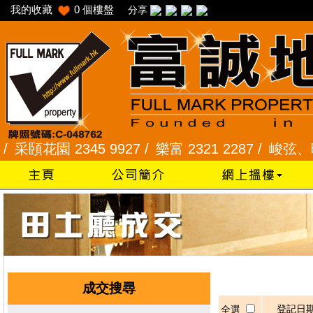
我的收藏
0
個樓盤
分享
頣花園 2345 9927 /
樂富 2321 2287 /
峻弦、曉暉花園
成交搜尋
登記日
全選