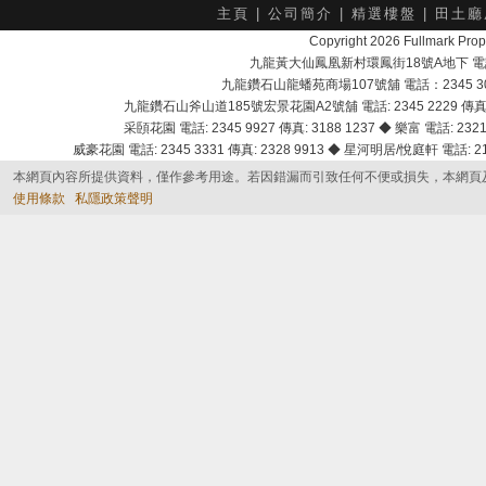
主頁
|
公司簡介
|
精選樓盤
|
田土廳
Copyright 2026 Fullmark 
九龍黃大仙鳳凰新村環鳳街18號A地下 電話：232
九龍鑽石山龍蟠苑商場107號舖 電話：2345 303
九龍鑽石山斧山道185號宏景花園A2號舖 電話: 2345 2229 傳真: 
采頣花園 電話: 2345 9927 傳真: 3188 1237 ◆ 樂富 電話: 2321 
威豪花園 電話: 2345 3331 傳真: 2328 9913 ◆ 星河明居/悅庭軒 電話: 2116
本網頁內容所提供資料，僅作參考用途。若因錯漏而引致任何不便或損失，本網頁
使用條款
私隱政策聲明