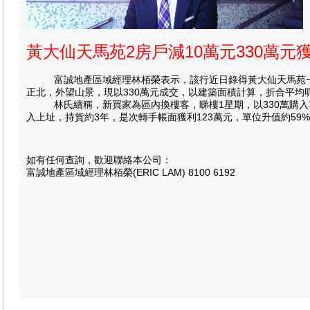
黃大仙天馬苑2房戶減10萬元330萬
富誠地產區域經理林栢榮表示，該行近日錄得黃大仙天馬苑一宗二
正北，外望山景，現以330萬元成交，以建築面積計算，折合平均呎
林氏續稱，新買家為區內換樓客，睇樓1星期，以330萬購入單位作
入上址，持貨約3年，是次轉手帳面獲利123萬元，單位升值約59
如有任何查詢，歡迎聯絡本公司：
富誠地產區域經理林栢榮(ERIC LAM) 8100 6192