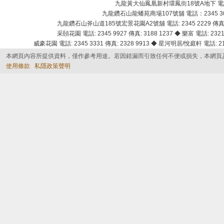
九龍黃大仙鳳凰新村環鳳街18號A地下 電話：232
九龍鑽石山龍蟠苑商場107號舖 電話：2345 303
九龍鑽石山斧山道185號宏景花園A2號舖 電話: 2345 2229 傳真: 
采頣花園 電話: 2345 9927 傳真: 3188 1237 ◆ 樂富 電話: 2321 
威豪花園 電話: 2345 3331 傳真: 2328 9913 ◆ 星河明居/悅庭軒 電話: 2116
本網頁內容所提供資料，僅作參考用途。若因錯漏而引致任何不便或損失，本網頁
使用條款
私隱政策聲明