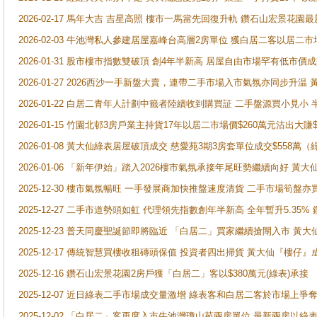
2026-02-17 馬年大吉 吉星高照 樓市一馬當先回復升軌 鑽石山宏景花園
2026-02-03 牛池灣私人參建居屋嘉峰台高層2房單位 獲白居二客以居二市
2026-01-31 股市樓市指數雙破頂 創4年半新高 居屋自由市場罕有低市價
2026-01-27 2026西沙一手新盤大賣，連帶二手市場入市氣氛亦同步升
2026-01-22 白居二青年人計劃中籤者陸續收到購買証 二手盤源買小見小
2026-01-15 竹園北邨3房戶業主持貨17年以居二市場價$260萬元沽出大賺$
2026-01-08 黃大仙綠表居屋破頂成交 慈愛苑3期3房套單位成交$558萬（
2026-01-06 「新年伊始」踏入2026樓市氣氛承接年尾旺勢繼續向好 
2025-12-30 樓市氣氛暢旺 一手發展商加快推盤速度清貨 二手市場筍
2025-12-27 二手市道勢頭如虹 代理領先指數創年半新高 全年暫升5.35
2025-12-23 普天同慶聖誕節即將臨近 「白居二」買家繼續搶閘入市 黃
2025-12-17 傳統智慧買樓收租磚頭保值 投資者四出掃貨 黃大仙『樓仔』
2025-12-16 鑽石山宏景花園2房戶獲「白居二」客以$380萬元(綠表)承接
2025-12-07 近日綠表二手市場成交量激增 綠表客和白居二客於市場上
2025-12-02 「白居二」客再度入市牛池灣瓊山苑兩房單位 最新兩房以綠表