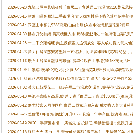
2026-05-28 九龍公屋皇鳳德邨獲「白居二」客以居二市場價$320萬元承接
2026-05-15 新盤向隅客回流二手市場 年青夫婦無樓睇下購入連租約半新
2026-05-14 同區上車客以$388萬元(自由市場)入市牛池灣新麗花園2房戶
2026-04-30 樓市升勢持續 買家積極入市 荀盤極速消化 牛池灣瓊山苑2
2026-04-28 一二手交頭暢旺 業主反價客人追價成交 客人成功購入黃大仙
2026-04-23 黃大仙居屋慈安苑盤源一直短缺，同區客即睇即買2房筍盤，
2026-04-16 鑽石山居屋皇龍蟠苑最新2房單位以自由市場價$458萬元沽出
2026-04-09 巨無霸3房單位買少見少 黃大仙盈福苑3房戶獲同區綠表客以
2026-04-03 鐵路洋樓超筍盤低銀行估價18%售出 黃大仙豪苑大2房417' $
2026-04-02 黃大仙慈愛苑上月錄5宗居二市場成交 最新3房單位以$520萬
2026-03-13 牛池灣嘉峰台高層3房戶，獲「白居二」客以$530萬元(綠表)
2026-03-12 為求與家人同住同座 白居二買家追價入市 成功購入黃大仙
2026-02-25 差估署1月樓價指數按月升0.5% 見逾一年半高位 投資
2026-02-19 2026一手新盤市場 一馬當先 交投暢旺 帶動整體樓市氣氛
2026-02-18 紅紅火火 馬力十足 黃大仙慈愛苑2房戶業主一手持貨29年 以