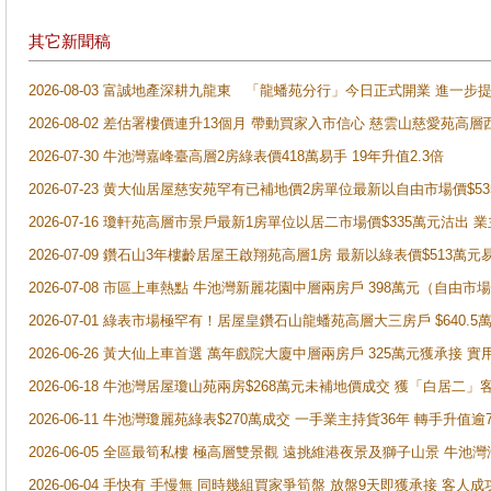
其它新聞稿
2026-08-03 富誠地產深耕九龍東 「龍蟠苑分行」今日正式開業 進
2026-08-02 差估署樓價連升13個月 帶動買家入市信心 慈雲山慈愛苑高層
2026-07-30 牛池灣嘉峰臺高層2房綠表價418萬易手 19年升值2.3倍
2026-07-23 黄大仙居屋慈安苑罕有已補地價2房單位最新以自由市場價$5
2026-07-16 瓊軒苑高層市景戶最新1房單位以居二市場價$335萬元沽出 業
2026-07-09 鑽石山3年樓齡居屋王啟翔苑高層1房 最新以綠表價$513萬元
2026-07-08 市區上車熱點 牛池灣新麗花園中層兩房戶 398萬元（自
2026-07-01 綠表市場極罕有！居屋皇鑽石山龍蟠苑高層大三房戶 $640
2026-06-26 黃大仙上車首選 萬年戲院大廈中層兩房戶 325萬元獲承接 實
2026-06-18 牛池灣居屋瓊山苑兩房$268萬元未補地價成交 獲「白居二」
2026-06-11 牛池灣瓊麗苑綠表$270萬成交 一手業主持貨36年 轉手升值逾
2026-06-05 全區最筍私樓 極高層雙景觀 遠挑維港夜景及獅子山景 牛池
2026-06-04 手快有 手慢無 同時幾組買家爭筍盤 放盤9天即獲承接 