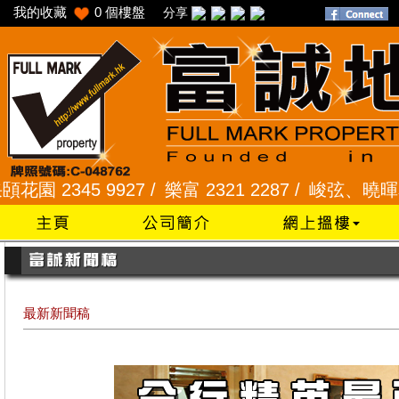
我的收藏
0
個樓盤
分享
345 9927 /
樂富 2321 2287 /
峻弦、曉暉花園 234
最新新聞稿