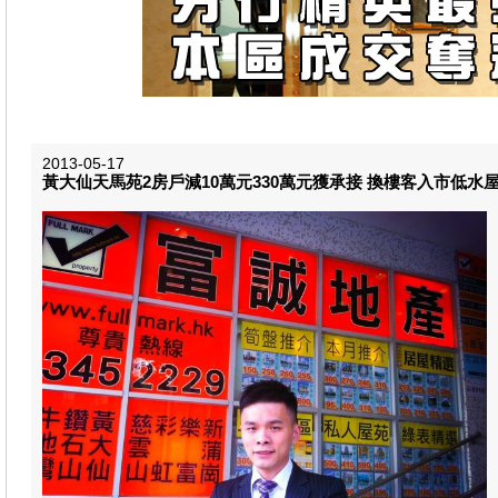
2013-05-17
黃大仙天馬苑2房戶減10萬元330萬元獲承接 換樓客入市低水