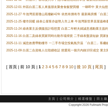
2025-12-01 外區白居二客人來搵朋友聚會食飯變買樓 一睇即中 黃大仙
2025-11-27 牛池灣居屋瓊山苑樓齢42年 依然有價有市 最新兩房獲「白居
2025-11-25 樓市回暖 綠表公屋客亦趁勢入市上車 牛池灣新世界居屋嘉
2025-11-24 綠表業主反價搵扭計唔想賣 白居二年輕夫婦誠意感動業主簽約 
2025-11-16 白居二及綠表買家同時出動市場掃貨 二手綠表盤源短缺 
2025-11-11 減息效應帶動樓市 一二手市場交投氣氛升温 「白居二」
2025-11-09 白居二合資格人仕陸續收証 慈愛苑一個月內錄10宗成交 業
[ 首頁 | 前 10 頁 |
1
2
3
4
5
6
7
8
9
10
|
後 10 頁
|
尾頁
]
主頁
|
公司簡介
|
精選樓盤
|
田土廳
Copyright 2026 Fullmark 