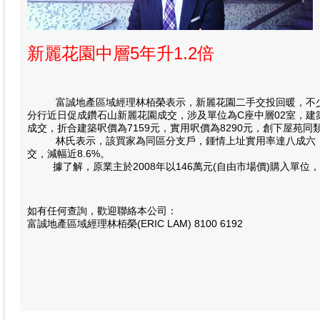
新麗花園中層5年升1.2倍
富誠地產區域經理林栢榮表示，新麗花園二手交投回暖，不少
分行近日促成鑽石山新麗花園成交，涉及單位為C座中層02室，建築
成交，折合建築呎價為7159元，實用呎價為8290元，創下屋苑
林氏表示，該買家為同區分支戶，鍾情上址實用率達八成六，加上
交，減幅近8.6%。
據了解，原業主於2008年以146萬元(自由市場價)購入單位，
如有任何查詢，歡迎聯絡本公司：
富誠地產區域經理林栢榮(ERIC LAM) 8100 6192