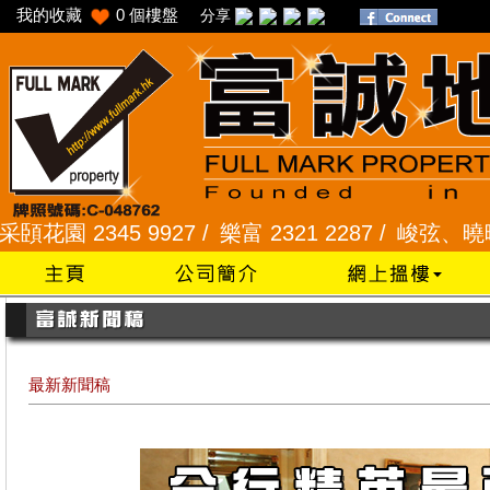
我的收藏
0
個樓盤
分享
 2345 9927 /
樂富 2321 2287 /
峻弦、曉暉花園 23
最新新聞稿