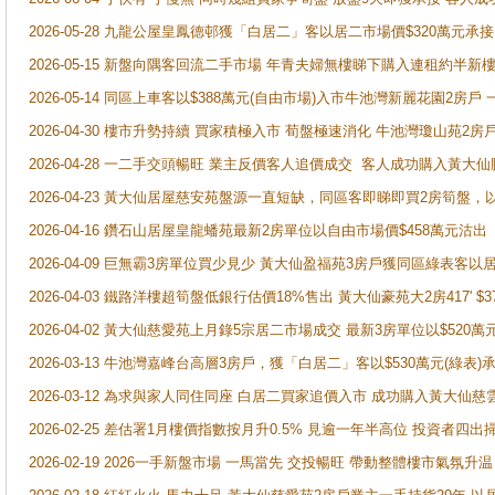
2026-05-28 九龍公屋皇鳳德邨獲「白居二」客以居二市場價$320萬元承接
2026-05-15 新盤向隅客回流二手市場 年青夫婦無樓睇下購入連租約半新
2026-05-14 同區上車客以$388萬元(自由市場)入市牛池灣新麗花園2房戶
2026-04-30 樓市升勢持續 買家積極入市 荀盤極速消化 牛池灣瓊山苑2
2026-04-28 一二手交頭暢旺 業主反價客人追價成交 客人成功購入黃大仙
2026-04-23 黃大仙居屋慈安苑盤源一直短缺，同區客即睇即買2房筍盤，
2026-04-16 鑽石山居屋皇龍蟠苑最新2房單位以自由市場價$458萬元沽出
2026-04-09 巨無霸3房單位買少見少 黃大仙盈福苑3房戶獲同區綠表客以
2026-04-03 鐵路洋樓超筍盤低銀行估價18%售出 黃大仙豪苑大2房417' $
2026-04-02 黃大仙慈愛苑上月錄5宗居二市場成交 最新3房單位以$520萬
2026-03-13 牛池灣嘉峰台高層3房戶，獲「白居二」客以$530萬元(綠表)
2026-03-12 為求與家人同住同座 白居二買家追價入市 成功購入黃大仙
2026-02-25 差估署1月樓價指數按月升0.5% 見逾一年半高位 投資
2026-02-19 2026一手新盤市場 一馬當先 交投暢旺 帶動整體樓市氣氛