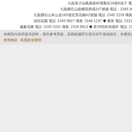
九龍黃大仙鳳凰新村環鳳街18號A地下 電話：232
九龍鑽石山龍蟠苑商場107號舖 電話：2345 303
九龍鑽石山斧山道185號宏景花園A2號舖 電話: 2345 2229 傳真: 
采頣花園 電話: 2345 9927 傳真: 3188 1237 ◆ 樂富 電話: 2321 
威豪花園 電話: 2345 3331 傳真: 2328 9913 ◆ 星河明居/悅庭軒 電話: 2116
本網頁內容所提供資料，僅作參考用途。若因錯漏而引致任何不便或損失，本網頁
使用條款
私隱政策聲明