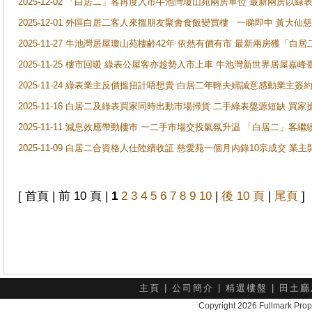
2025-12-02 「白居二」客再度入市牛池灣瓊山苑兩房單位 最新兩房以綠表
2025-12-01 外區白居二客人來搵朋友聚會食飯變買樓 一睇即中 黃大仙
2025-11-27 牛池灣居屋瓊山苑樓齢42年 依然有價有市 最新兩房獲「白居
2025-11-25 樓市回暖 綠表公屋客亦趁勢入市上車 牛池灣新世界居屋嘉
2025-11-24 綠表業主反價搵扭計唔想賣 白居二年輕夫婦誠意感動業主簽約 
2025-11-16 白居二及綠表買家同時出動市場掃貨 二手綠表盤源短缺 
2025-11-11 減息效應帶動樓市 一二手市場交投氣氛升温 「白居二」
2025-11-09 白居二合資格人仕陸續收証 慈愛苑一個月內錄10宗成交 業
[ 首頁 | 前 10 頁 |
1
2
3
4
5
6
7
8
9
10
|
後 10 頁
|
尾頁
]
主頁
|
公司簡介
|
精選樓盤
|
田土廳
Copyright 2026 Fullmark 