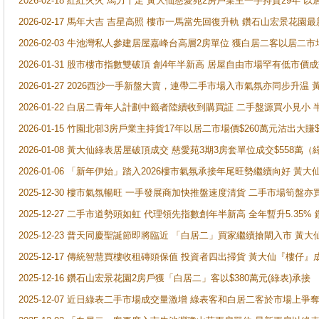
2026-02-18 紅紅火火 馬力十足 黃大仙慈愛苑2房戶業主一手持貨29年 以
2026-02-17 馬年大吉 吉星高照 樓市一馬當先回復升軌 鑽石山宏景花園
2026-02-03 牛池灣私人參建居屋嘉峰台高層2房單位 獲白居二客以居二市
2026-01-31 股市樓市指數雙破頂 創4年半新高 居屋自由市場罕有低市價
2026-01-27 2026西沙一手新盤大賣，連帶二手市場入市氣氛亦同步升
2026-01-22 白居二青年人計劃中籤者陸續收到購買証 二手盤源買小見小
2026-01-15 竹園北邨3房戶業主持貨17年以居二市場價$260萬元沽出大賺$
2026-01-08 黃大仙綠表居屋破頂成交 慈愛苑3期3房套單位成交$558萬（
2026-01-06 「新年伊始」踏入2026樓市氣氛承接年尾旺勢繼續向好 
2025-12-30 樓市氣氛暢旺 一手發展商加快推盤速度清貨 二手市場筍
2025-12-27 二手市道勢頭如虹 代理領先指數創年半新高 全年暫升5.35
2025-12-23 普天同慶聖誕節即將臨近 「白居二」買家繼續搶閘入市 黃
2025-12-17 傳統智慧買樓收租磚頭保值 投資者四出掃貨 黃大仙『樓仔』
2025-12-16 鑽石山宏景花園2房戶獲「白居二」客以$380萬元(綠表)承接
2025-12-07 近日綠表二手市場成交量激增 綠表客和白居二客於市場上