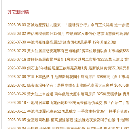
其它新聞稿
2026-08-03 富誠地產深耕九龍東 「龍蟠苑分行」今日正式開業 進
2026-08-02 差估署樓價連升13個月 帶動買家入市信心 慈雲山慈愛苑高層
2026-07-30 牛池灣嘉峰臺高層2房綠表價418萬易手 19年升值2.3倍
2026-07-23 黄大仙居屋慈安苑罕有已補地價2房單位最新以自由市場價$5
2026-07-16 瓊軒苑高層市景戶最新1房單位以居二市場價$335萬元沽出 業
2026-07-09 鑽石山3年樓齡居屋王啟翔苑高層1房 最新以綠表價$513萬元
2026-07-08 市區上車熱點 牛池灣新麗花園中層兩房戶 398萬元（自
2026-07-01 綠表市場極罕有！居屋皇鑽石山龍蟠苑高層大三房戶 $640
2026-06-26 黃大仙上車首選 萬年戲院大廈中層兩房戶 325萬元獲承接 實
2026-06-18 牛池灣居屋瓊山苑兩房$268萬元未補地價成交 獲「白居二」
2026-06-11 牛池灣瓊麗苑綠表$270萬成交 一手業主持貨36年 轉手升值逾
2026-06-05 全區最筍私樓 極高層雙景觀 遠挑維港夜景及獅子山景 牛池
2026-06-04 手快有 手慢無 同時幾組買家爭筍盤 放盤9天即獲承接 