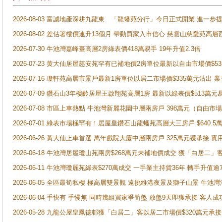
2026-08-03 富誠地產深耕九龍東 「龍蟠苑分行」今日正式開業 進
2026-08-02 差估署樓價連升13個月 帶動買家入市信心 慈雲山慈愛苑高層
2026-07-30 牛池灣嘉峰臺高層2房綠表價418萬易手 19年升值2.3倍
2026-07-23 黄大仙居屋慈安苑罕有已補地價2房單位最新以自由市場價$5
2026-07-16 瓊軒苑高層市景戶最新1房單位以居二市場價$335萬元沽出 業
2026-07-09 鑽石山3年樓齡居屋王啟翔苑高層1房 最新以綠表價$513萬元
2026-07-08 市區上車熱點 牛池灣新麗花園中層兩房戶 398萬元（自
2026-07-01 綠表市場極罕有！居屋皇鑽石山龍蟠苑高層大三房戶 $640
2026-06-26 黃大仙上車首選 萬年戲院大廈中層兩房戶 325萬元獲承接 實
2026-06-18 牛池灣居屋瓊山苑兩房$268萬元未補地價成交 獲「白居二」
2026-06-11 牛池灣瓊麗苑綠表$270萬成交 一手業主持貨36年 轉手升值逾
2026-06-05 全區最筍私樓 極高層雙景觀 遠挑維港夜景及獅子山景 牛池
2026-06-04 手快有 手慢無 同時幾組買家爭筍盤 放盤9天即獲承接 
2026-05-28 九龍公屋皇鳳德邨獲「白居二」客以居二市場價$320萬元承接