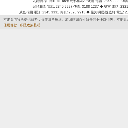
九龍鑽石山斧山道185號宏景花園A2號舖 電話: 2345 2229 傳真: 
采頣花園 電話: 2345 9927 傳真: 3188 1237 ◆ 樂富 電話: 2321 
威豪花園 電話: 2345 3331 傳真: 2328 9913 ◆ 星河明居/悅庭軒 電話: 2116
本網頁內容所提供資料，僅作參考用途。若因錯漏而引致任何不便或損失，本網頁
使用條款
私隱政策聲明