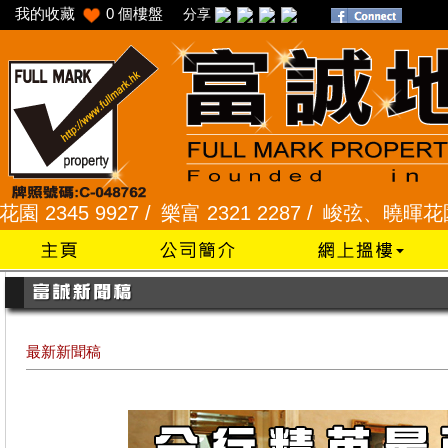
我的收藏
0
個樓盤
分享
5 9927 /
樂富 2321 2287 /
峻弦、曉暉花園 2345 
最新新聞稿