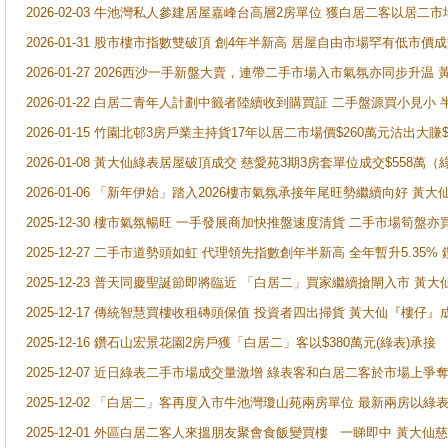
2026-02-03 牛池灣私人參建居屋嘉峰台高層2房單位 獲白居二客以居二市
2026-01-31 股市樓市指數雙破頂 創4年半新高 居屋自由市場罕有低市價
2026-01-27 2026西沙一手新盤大賣，連帶二手市場入市氣氛亦同步升
2026-01-22 白居二青年人計劃中籤者陸續收到購買証 二手盤源買小見小
2026-01-15 竹園北邨3房戶業主持貨17年以居二市場價$260萬元沽出大賺$
2026-01-08 黃大仙綠表居屋破頂成交 慈愛苑3期3房套單位成交$558萬（
2026-01-06 「新年伊始」踏入2026樓市氣氛承接年尾旺勢繼續向好 
2025-12-30 樓市氣氛暢旺 一手發展商加快推盤速度清貨 二手市場筍
2025-12-27 二手市道勢頭如虹 代理領先指數創年半新高 全年暫升5.35
2025-12-23 普天同慶聖誕節即將臨近 「白居二」買家繼續搶閘入市 黃
2025-12-17 傳統智慧買樓收租磚頭保值 投資者四出掃貨 黃大仙『樓仔』
2025-12-16 鑽石山宏景花園2房戶獲「白居二」客以$380萬元(綠表)承接
2025-12-07 近日綠表二手市場成交量激增 綠表客和白居二客於市場上
2025-12-02 「白居二」客再度入市牛池灣瓊山苑兩房單位 最新兩房以綠表
2025-12-01 外區白居二客人來搵朋友聚會食飯變買樓 一睇即中 黃大仙