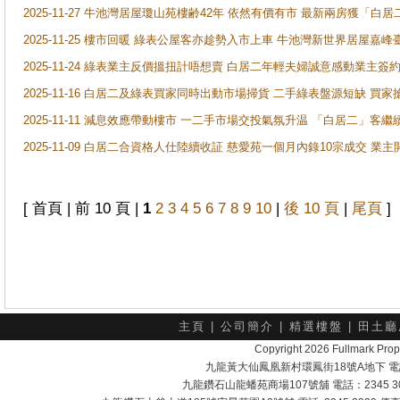
2025-11-27 牛池灣居屋瓊山苑樓齢42年 依然有價有市 最新兩房獲「白居
2025-11-25 樓市回暖 綠表公屋客亦趁勢入市上車 牛池灣新世界居屋嘉
2025-11-24 綠表業主反價搵扭計唔想賣 白居二年輕夫婦誠意感動業主簽約 
2025-11-16 白居二及綠表買家同時出動市場掃貨 二手綠表盤源短缺 
2025-11-11 減息效應帶動樓市 一二手市場交投氣氛升温 「白居二」
2025-11-09 白居二合資格人仕陸續收証 慈愛苑一個月內錄10宗成交 業
[ 首頁 | 前 10 頁 |
1
2
3
4
5
6
7
8
9
10
|
後 10 頁
|
尾頁
]
主頁
|
公司簡介
|
精選樓盤
|
田土廳
Copyright 2026 Fullmark 
九龍黃大仙鳳凰新村環鳳街18號A地下 電話：232
九龍鑽石山龍蟠苑商場107號舖 電話：2345 303