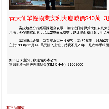
黃大仙單幢物業安利大廈減價$40萬 3
富誠地產分行經理陳錫金表示，該行近日錄得黃大仙安利大廈一宗
東南，外望開揚山景，現以290萬元成交，以建築面積計算，折合平
富誠陳錫金稱，新買家為區外換樓客，睇樓2星期，以290萬元
主於1993年12月145萬元購入上址，持貨不足20年，是次轉手帳
如有任何查詢，歡迎聯絡本公司
富誠地產分區經理陳錫金(KIM CHAN) 81003000
其它新聞稿