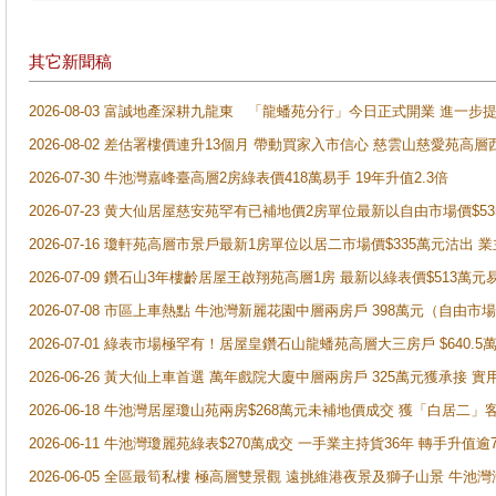
其它新聞稿
2026-08-03 富誠地產深耕九龍東 「龍蟠苑分行」今日正式開業 進
2026-08-02 差估署樓價連升13個月 帶動買家入市信心 慈雲山慈愛苑高層
2026-07-30 牛池灣嘉峰臺高層2房綠表價418萬易手 19年升值2.3倍
2026-07-23 黄大仙居屋慈安苑罕有已補地價2房單位最新以自由市場價$5
2026-07-16 瓊軒苑高層市景戶最新1房單位以居二市場價$335萬元沽出 業
2026-07-09 鑽石山3年樓齡居屋王啟翔苑高層1房 最新以綠表價$513萬元
2026-07-08 市區上車熱點 牛池灣新麗花園中層兩房戶 398萬元（自
2026-07-01 綠表市場極罕有！居屋皇鑽石山龍蟠苑高層大三房戶 $640
2026-06-26 黃大仙上車首選 萬年戲院大廈中層兩房戶 325萬元獲承接 實
2026-06-18 牛池灣居屋瓊山苑兩房$268萬元未補地價成交 獲「白居二」
2026-06-11 牛池灣瓊麗苑綠表$270萬成交 一手業主持貨36年 轉手升值逾
2026-06-05 全區最筍私樓 極高層雙景觀 遠挑維港夜景及獅子山景 牛池