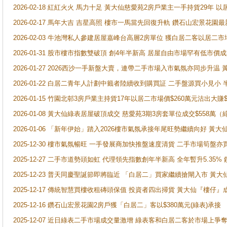
2026-02-18 紅紅火火 馬力十足 黃大仙慈愛苑2房戶業主一手持貨29年 以
2026-02-17 馬年大吉 吉星高照 樓市一馬當先回復升軌 鑽石山宏景花園
2026-02-03 牛池灣私人參建居屋嘉峰台高層2房單位 獲白居二客以居二市
2026-01-31 股市樓市指數雙破頂 創4年半新高 居屋自由市場罕有低市價
2026-01-27 2026西沙一手新盤大賣，連帶二手市場入市氣氛亦同步升
2026-01-22 白居二青年人計劃中籤者陸續收到購買証 二手盤源買小見小
2026-01-15 竹園北邨3房戶業主持貨17年以居二市場價$260萬元沽出大賺$
2026-01-08 黃大仙綠表居屋破頂成交 慈愛苑3期3房套單位成交$558萬（
2026-01-06 「新年伊始」踏入2026樓市氣氛承接年尾旺勢繼續向好 
2025-12-30 樓市氣氛暢旺 一手發展商加快推盤速度清貨 二手市場筍
2025-12-27 二手市道勢頭如虹 代理領先指數創年半新高 全年暫升5.35
2025-12-23 普天同慶聖誕節即將臨近 「白居二」買家繼續搶閘入市 黃
2025-12-17 傳統智慧買樓收租磚頭保值 投資者四出掃貨 黃大仙『樓仔』
2025-12-16 鑽石山宏景花園2房戶獲「白居二」客以$380萬元(綠表)承接
2025-12-07 近日綠表二手市場成交量激增 綠表客和白居二客於市場上