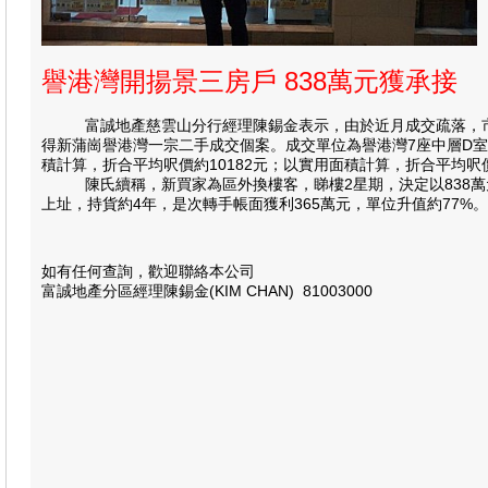
譽港灣開揚景三房戶 838萬元獲承接
富誠地產慈雲山分行經理陳錫金表示，由於近月成交疏落，市場
得新蒲崗譽港灣一宗二手成交個案。成交單位為譽港灣7座中層D室，
積計算，折合平均呎價約10182元；以實用面積計算，折合平均呎價
陳氏續稱，新買家為區外換樓客，睇樓2星期，決定以838萬元購
上址，持貨約4年，是次轉手帳面獲利365萬元，單位升值約77%。
如有任何查詢，歡迎聯絡本公司
富誠地產分區經理陳錫金(KIM CHAN) 81003000