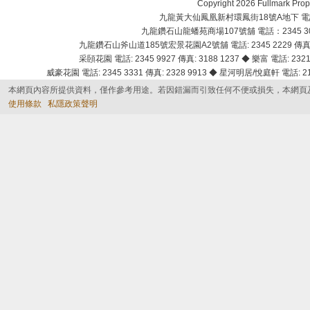
Copyright 2026 Fullmark 
九龍黃大仙鳳凰新村環鳳街18號A地下 電話：232
九龍鑽石山龍蟠苑商場107號舖 電話：2345 303
九龍鑽石山斧山道185號宏景花園A2號舖 電話: 2345 2229 傳真: 
采頣花園 電話: 2345 9927 傳真: 3188 1237 ◆ 樂富 電話: 2321 
威豪花園 電話: 2345 3331 傳真: 2328 9913 ◆ 星河明居/悅庭軒 電話: 2116
本網頁內容所提供資料，僅作參考用途。若因錯漏而引致任何不便或損失，本網頁
使用條款
私隱政策聲明