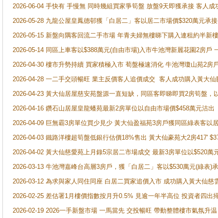
2026-06-04 手快有 手慢無 同時幾組買家爭筍盤 放盤9天即獲承接 
2026-05-28 九龍公屋皇鳳德邨獲「白居二」客以居二市場價$320萬元承接
2026-05-15 新盤向隅客回流二手市場 年青夫婦無樓睇下購入連租約半新
2026-05-14 同區上車客以$388萬元(自由市場)入市牛池灣新麗花園2房戶
2026-04-30 樓市升勢持續 買家積極入市 荀盤極速消化 牛池灣瓊山苑2
2026-04-28 一二手交頭暢旺 業主反價客人追價成交 客人成功購入黃大仙
2026-04-23 黃大仙居屋慈安苑盤源一直短缺，同區客即睇即買2房筍盤，
2026-04-16 鑽石山居屋皇龍蟠苑最新2房單位以自由市場價$458萬元沽出
2026-04-09 巨無霸3房單位買少見少 黃大仙盈福苑3房戶獲同區綠表客以
2026-04-03 鐵路洋樓超筍盤低銀行估價18%售出 黃大仙豪苑大2房417' $
2026-04-02 黃大仙慈愛苑上月錄5宗居二市場成交 最新3房單位以$520萬
2026-03-13 牛池灣嘉峰台高層3房戶，獲「白居二」客以$530萬元(綠表)
2026-03-12 為求與家人同住同座 白居二買家追價入市 成功購入黃大仙
2026-02-25 差估署1月樓價指數按月升0.5% 見逾一年半高位 投資
2026-02-19 2026一手新盤市場 一馬當先 交投暢旺 帶動整體樓市氣氛