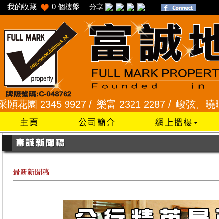
我的收藏
0
個樓盤
分享
2345 9927 /
樂富 2321 2287 /
峻弦、曉暉花園 234
最新新聞稿