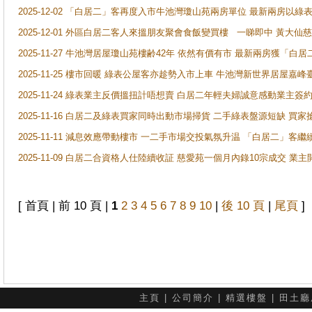
2025-12-02 「白居二」客再度入市牛池灣瓊山苑兩房單位 最新兩房以綠表
2025-12-01 外區白居二客人來搵朋友聚會食飯變買樓 一睇即中 黃大仙
2025-11-27 牛池灣居屋瓊山苑樓齢42年 依然有價有市 最新兩房獲「白居
2025-11-25 樓市回暖 綠表公屋客亦趁勢入市上車 牛池灣新世界居屋嘉
2025-11-24 綠表業主反價搵扭計唔想賣 白居二年輕夫婦誠意感動業主簽約 
2025-11-16 白居二及綠表買家同時出動市場掃貨 二手綠表盤源短缺 
2025-11-11 減息效應帶動樓市 一二手市場交投氣氛升温 「白居二」
2025-11-09 白居二合資格人仕陸續收証 慈愛苑一個月內錄10宗成交 業
[ 首頁 | 前 10 頁 |
1
2
3
4
5
6
7
8
9
10
|
後 10 頁
|
尾頁
]
主頁
|
公司簡介
|
精選樓盤
|
田土廳