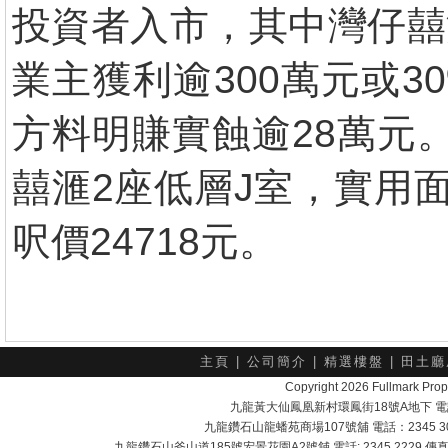
投資者入市，其中灣仔囍
業主獲利逾300萬元或
方料明賺實蝕逾28萬元
囍滙2座低層J室，實用面
呎價24718元。
主頁
|
公司簡介
|
精選樓盤
|
田土廳
Copyright 2026 Fullmark 
九龍黃大仙鳳凰新村環鳳街18號A地下 電話：232
九龍鑽石山龍蟠苑商場107號舖 電話：2345 303
九龍鑽石山斧山道185號宏景花園A2號舖 電話: 2345 2229 傳真: 