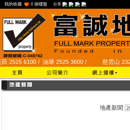
我的收藏
0
個樓盤
分享
25 6100 /
油塘 2525 3600 /
慈雲山 2328 727
地產新聞