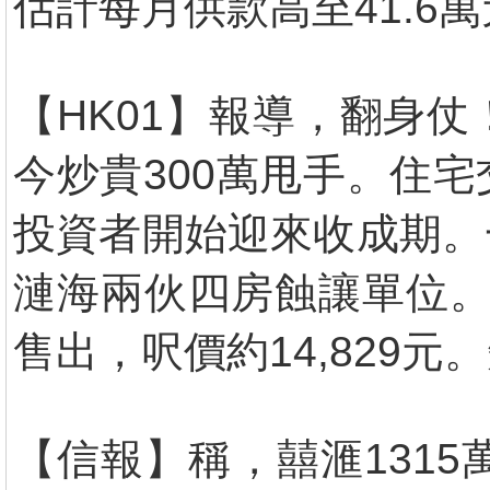
估計每月供款高至41.6
【HK01】報導，翻身
今炒貴300萬甩手。住
投資者開始迎來收成期。
漣海兩伙四房蝕讓單位。
售出，呎價約14,829元
【信報】稱，囍滙131