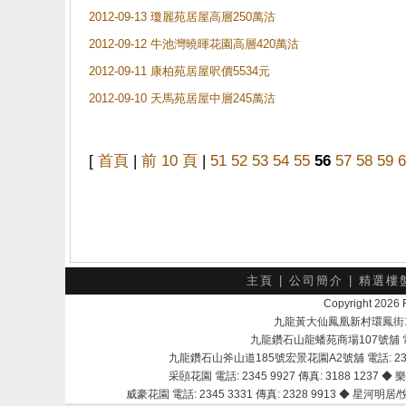
2012-09-13 瓊麗苑居屋高層250萬沽
2012-09-12 牛池灣曉暉花園高層420萬沽
2012-09-11 康柏苑居屋呎價5534元
2012-09-10 天馬苑居屋中層245萬沽
[
首頁
|
前 10 頁
|
51
52
53
54
55
56
57
58
59
6
主頁
|
公司簡介
|
精選樓
Copyright 202
九龍黃大仙鳳凰新村環鳳街18號A
九龍鑽石山龍蟠苑商場107號舖 電話：
九龍鑽石山斧山道185號宏景花園A2號舖 電話: 2345 
采頣花園 電話: 2345 9927 傳真: 3188 1237 ◆ 樂
威豪花園 電話: 2345 3331 傳真: 2328 9913 ◆ 星河明居/悅庭