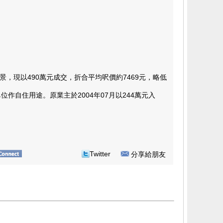
，現以490萬元成交，折合平均呎價約7469元，略低
自住用途。原業主於2004年07月以244萬元入
Twitter
分享給朋友