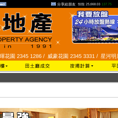
分享給朋友
恒指:
25,668.03
137.75
45 1286 /
威豪花園 2345 3331 /
星河明居、悅庭軒 