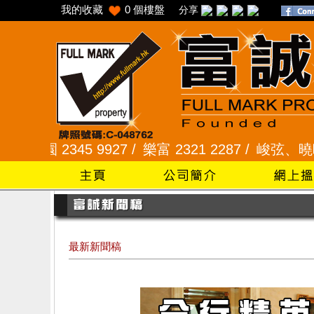
我的收藏
0
個樓盤
分享
2345 9927 /
樂富 2321 2287 /
峻弦、曉暉花園 23
最新新聞稿