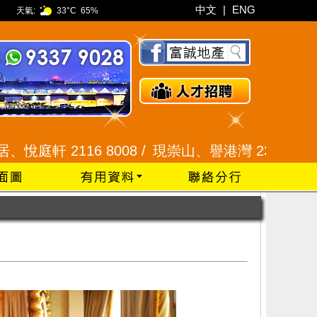
中文
|
ENG
天氣:
33°C
65%
2116 8008 /
現崇山、譽港灣 2345 9926 /
藍田 