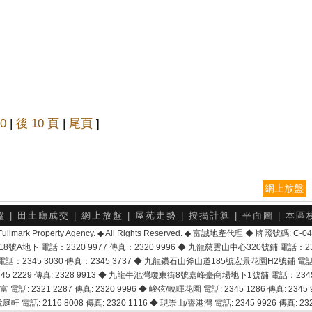
0
|
後 10 頁
|
尾頁
]
網上放盤
盤
|
田土廳成交
|
網上放盤
|
屋苑走勢
|
按揭計算
|
平面圖
|
本區
6 Fullmark Property Agency. ◆ All Rights Reserved. ◆ 富誠地產代理 ◆ 牌照號碼: C
地下 電話：2320 9977 傳真：2320 9996 ◆ 九龍慈雲山中心320號鋪 電話：2328 
2345 3030 傳真：2345 3737 ◆ 九龍鑽石山斧山道185號宏景花園H2號鋪 電話：25
2229 傳真: 2328 9913 ◆ 九龍牛池灣瓊東街8號嘉峰臺商場地下1號舖 電話：2345 168
富 電話: 2321 2287 傳真: 2320 9996 ◆ 峻弦/曉暉花園 電話: 2345 1286 傳真: 2345 9
軒 電話: 2116 8008 傳真: 2320 1116 ◆ 現崇山/譽港灣 電話: 2345 9926 傳真: 2328