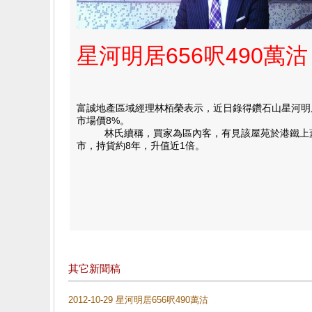
星河明居656呎490萬沽
富誠地產區域經理林栢榮表示，近日錄得鑽石山星河明居
市場價8%。
林氏續稱，買家為區內客，有見該屋苑於港鐵上蓋，而原
市，持貨約8年，升值近1倍。
其它新聞稿
2012-10-29 星河明居656呎490萬沽