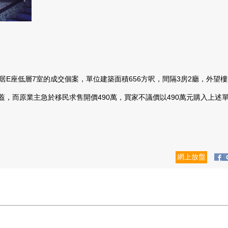
E座低層7室的成交個案，單位建築面積656方呎，間隔3房2廳，外望樓景
業主急於移民求售開價490萬，買家不議價以490萬元購入上述單位作
網上放盤