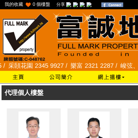
我的收藏
0
個樓盤
分享
采頣花園 2345 9927 /
樂富 2321 2287 /
峻弦、曉暉花
代理個人樓盤