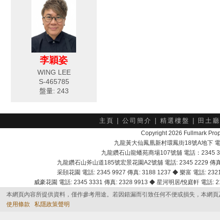
李穎姿
WING LEE
S-465785
盤量: 243
主頁
|
公司簡介
|
精選樓盤
|
田土廳
Copyright 2026 Fullmark 
九龍黃大仙鳳凰新村環鳳街18號A地下 電話：23
九龍鑽石山龍蟠苑商場107號舖 電話：2345 303
九龍鑽石山斧山道185號宏景花園A2號舖 電話: 2345 2229 傳真:
采頣花園 電話: 2345 9927 傳真: 3188 1237 ◆ 樂富 電話: 2321
威豪花園 電話: 2345 3331 傳真: 2328 9913 ◆ 星河明居/悅庭軒 電話: 2116
本網頁內容所提供資料，僅作參考用途。若因錯漏而引致任何不便或損失，本網頁
使用條款
私隱政策聲明