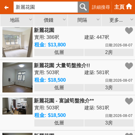
主頁
詳細搜尋
地區
價錢
間隔
更多...
新麗花園
實用: 386呎
建築: 447呎
租金: $13,800
日期:2026-08-07
低層
2房
新麗花園 大量筍盤推介!!
實用: 503呎
建築: 581呎
租金: $18,500
日期:2026-08-07
低層
3房
新麗花園 - 富誠筍盤推介**
實用: 503呎
建築: 581呎
租金: $18,500
日期:2026-08-07
低層
3房