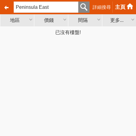
主頁
詳細搜尋
地區
價錢
間隔
更多...
已沒有樓盤!