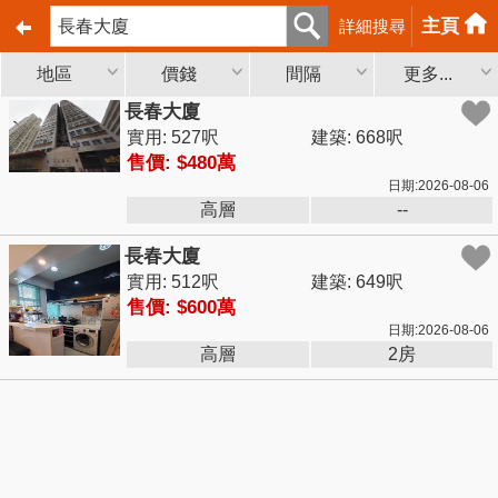
主頁
詳細搜尋
地區
價錢
間隔
更多...
長春大廈
實用: 527呎
建築: 668呎
售價: $480萬
日期:2026-08-06
高層
--
長春大廈
實用: 512呎
建築: 649呎
售價: $600萬
日期:2026-08-06
高層
2房