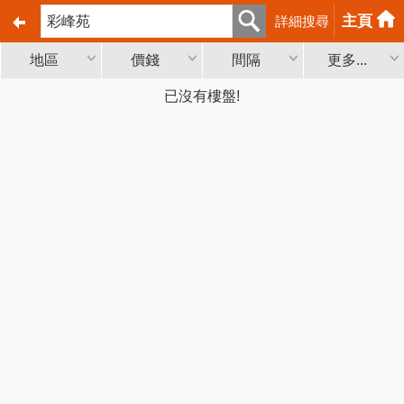
主頁
詳細搜尋
地區
價錢
間隔
更多...
已沒有樓盤!