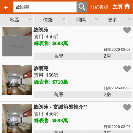
主頁
詳細搜尋
地區
價錢
間隔
更多...
啟朗苑
實用: 456呎
綠表售: $698萬
日期:2026-08-08
高層
2房
啟朗苑
實用: 456呎
綠表售: $710萬
日期:2026-08-08
高層
2房
啟朗苑 - 富誠筍盤推介**
實用: 456呎
綠表售: $698萬
日期:2026-08-08