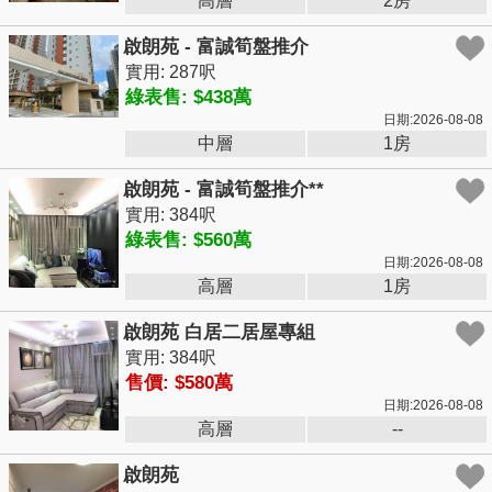
高層
2房
啟朗苑 - 富誠筍盤推介
實用: 287呎
綠表售: $438萬
日期:2026-08-08
中層
1房
啟朗苑 - 富誠筍盤推介**
實用: 384呎
綠表售: $560萬
日期:2026-08-08
高層
1房
啟朗苑 白居二居屋專組
實用: 384呎
售價: $580萬
日期:2026-08-08
高層
--
啟朗苑