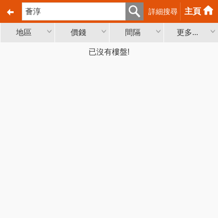
主頁
詳細搜尋
地區
價錢
間隔
更多...
已沒有樓盤!