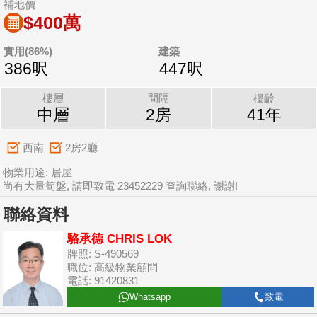
補地價
$400萬
實用(86%)
建築
386呎
447呎
樓層
間隔
樓齡
中層
2房
41年
西南
2房2廳
物業用途: 居屋
尚有大量筍盤, 請即致電 23452229 查詢聯絡, 謝謝!
聯絡資料
駱承德 CHRIS LOK
牌照: S-490569
職位: 高級物業顧問
電話: 91420831
Whatsapp
致電