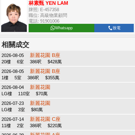
林素甄 YEN LAM
牌照: E-457358
職位: 高級物業顧問
電話: 91901006
Whatsapp
致電
相關成交
新麗花園 B座
2026-08-05
20樓
6室
386呎
$428萬
新麗花園 B座
2026-08-05
1樓
5室
386呎
$355萬
新麗花園
2026-08-04
LG樓
110室
$70萬
新麗花園
2026-07-23
LG樓
3室
$80萬
新麗花園 C座
2026-07-14
11樓
2室
386呎
$220萬