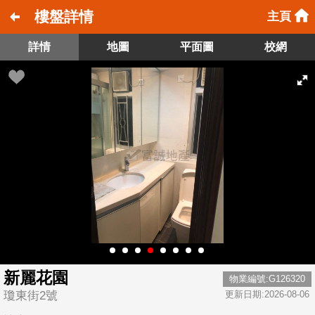
樓盤詳情
主頁
詳情
地圖
平面圖
校網
新麗花園
物業編號:G126320
瓊東街2號
更新日期:2026-08-06