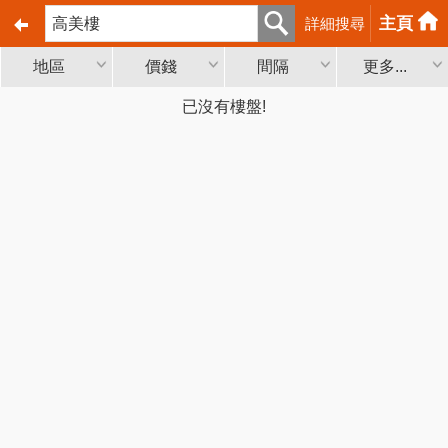
主頁
詳細搜尋
地區
價錢
間隔
更多...
已沒有樓盤!