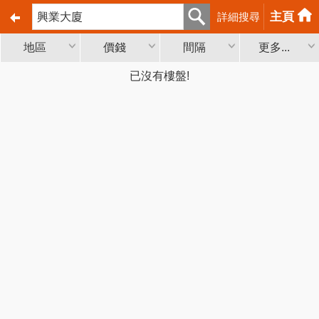
主頁
詳細搜尋
地區
價錢
間隔
更多...
已沒有樓盤!