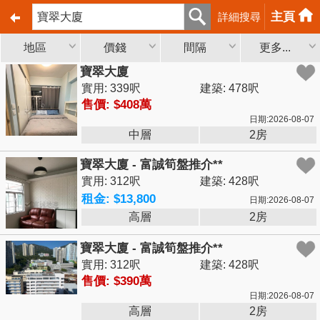
主頁
詳細搜尋
地區
價錢
間隔
更多...
寶翠大廈
實用: 339呎
建築: 478呎
售價: $408萬
日期:2026-08-07
中層
2房
寶翠大廈 - 富誠筍盤推介**
實用: 312呎
建築: 428呎
租金: $13,800
日期:2026-08-07
高層
2房
寶翠大廈 - 富誠筍盤推介**
實用: 312呎
建築: 428呎
售價: $390萬
日期:2026-08-07
高層
2房