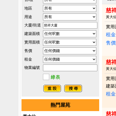
地區
慈
用途
黃大
大廈/街道
實用
建築面積
租金：
實用面積
售價
售價
租金
慈
物業編號
黃大
實用
建築
租金：
熱門屋苑
慈祥