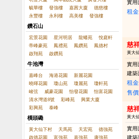
實用
毓華樓
發強樓
嘉茜大廈
德慈樓
租金：
永豐樓
永利樓
高美樓
發強樓
鑽石山
宏景花園
星河明居
龍蟠苑
悅庭軒
慈
帝峰豪苑
鳳禮苑
鳳鑽苑
鳳德村
黃大
啟翔苑
啟鑽苑
牛池灣
實用
建築
嘉峰台
海港花園
新麗花園
租金：
曉暉花園
瓊山苑
瓊麗苑
瓊軒苑
峻弦
威豪花園
怡發花園
怡富花園
售價
清水灣道8號
彩峰苑
興業大廈
彩興苑
泰峰
慈
黃大
橫頭磡
實用
黃大仙下村
天馬苑
天宏苑
德強苑
啟德花園
富強苑
嘉強苑
康強苑
建築