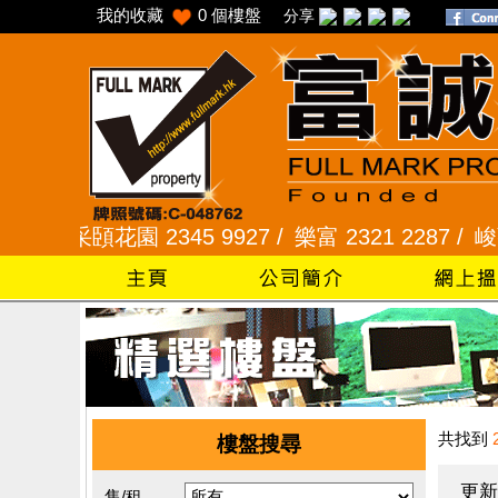
我的收藏
0
個樓盤
分享
采頣花園 2345 9927 /
樂富 2321 2287 /
峻弦、曉暉花
共找到
樓盤搜尋
更新
售/租