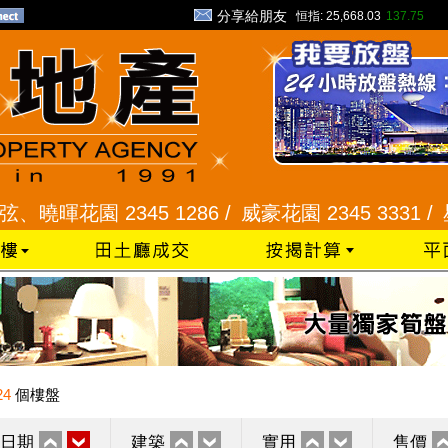
分享給朋友
恒指:
25,668.03
137.75
園 2345 1286 /
威豪花園 2345 3331 /
星河明居
24
個樓盤
日期
建築
實用
售價