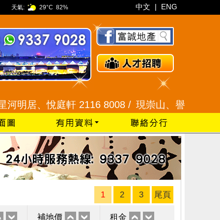
中文
|
ENG
天氣:
29°C
82%
、悅庭軒 2116 8008 /
現崇山、譽港灣 2345 9926
1
2
3
尾頁
補地價
租金