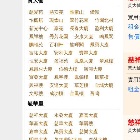
黃大仙
黃大
慈愛苑
慈安苑
匯豪山
鑽嶺
實用
怡庭居
現崇山
翠竹花園
竹園北村
租金：
新光中心
豪苑
長春大廈
盈利大廈
售價
鳳祥樓
秀芳花園
安康大廈
鳴鳳閣
鵬程苑
百利軒
龍暉閣
鳳寶大廈
富祐大廈
安利大廈
寶翠大廈
慈
恒安大廈
盈福苑
鳳凰大廈
翠鳳樓
黃大
鳳凰村大廈
伯德大樓
海鴻大廈
寶發大廈
鳳寧樓
鳳錦樓
鳳華樓
實用
興福樓
安達大廈
華芝樓
金城大廈
租金：
文顯樓
成功樓
金鳳樓
薈鳴
毓華里
慈祥大廈
永發大廈
嘉喜大廈
慈
華基大廈
慈華大廈
華麗樓
黃大
嘉華大廈
萬寶大廈
慈樂大廈
明豐大廈
萬年戲院大廈
廣發大樓