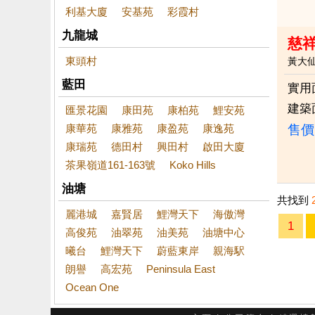
利基大廈
安基苑
彩霞村
九龍城
慈
東頭村
黃大
藍田
實用
建築
匯景花園
康田苑
康柏苑
鯉安苑
康華苑
康雅苑
康盈苑
康逸苑
售價
康瑞苑
德田村
興田村
啟田大廈
茶果嶺道161-163號
Koko Hills
油塘
共找到
麗港城
嘉賢居
鯉灣天下
海傲灣
1
高俊苑
油翠苑
油美苑
油塘中心
曦台
鯉灣天下
蔚藍東岸
親海駅
朗譽
高宏苑
Peninsula East
Ocean One