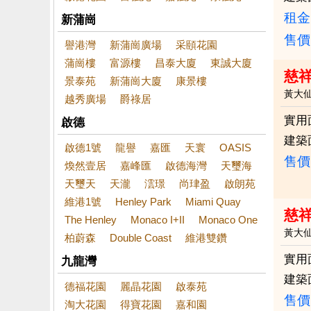
租金：
新蒲崗
售價
譽港灣
新蒲崗廣場
采頤花園
蒲崗樓
富源樓
昌泰大廈
東誠大廈
慈
景泰苑
新蒲崗大廈
康景樓
黃大
越秀廣場
爵祿居
實用
啟德
建築
啟德1號
龍譽
嘉匯
天寰
OASIS
售價
煥然壹居
嘉峰匯
啟德海灣
天璽海
天璽天
天瀧
澐璟
尚珒盈
啟朗苑
維港1號
Henley Park
Miami Quay
慈祥
The Henley
Monaco I+II
Monaco One
黃大
柏蔚森
Double Coast
維港雙鑽
實用
九龍灣
建築
德福花園
麗晶花園
啟泰苑
售價
淘大花園
得寶花園
嘉和園