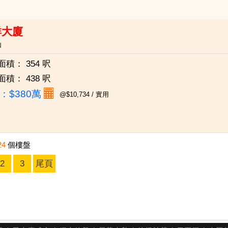
祥大廈
仙
面積：
354 呎
面積：
438 呎
：
$380萬
@$10,734 / 實用
24
個樓盤
2
3
尾頁