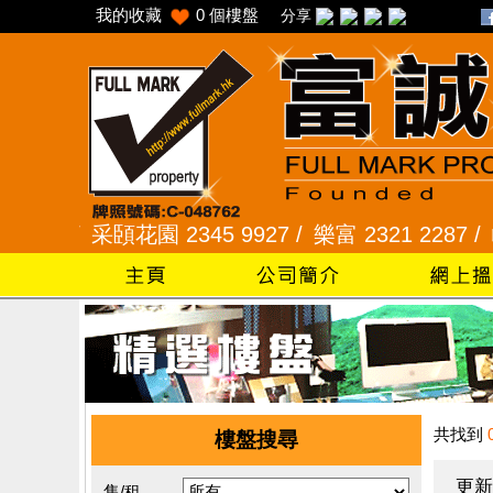
我的收藏
0
個樓盤
分享
 /
采頣花園 2345 9927 /
樂富 2321 2287 /
峻弦、曉
共找到
樓盤搜尋
更新
售/租