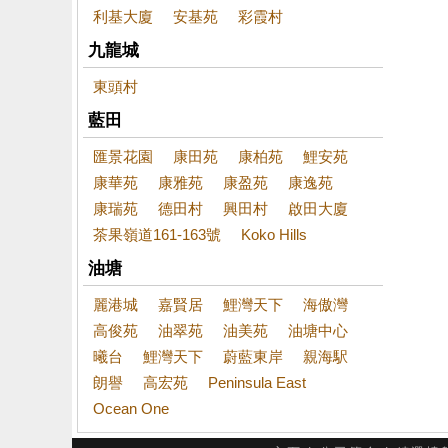
利基大廈
安基苑
彩霞村
九龍城
東頭村
藍田
匯景花園
康田苑
康柏苑
鯉安苑
康華苑
康雅苑
康盈苑
康逸苑
康瑞苑
德田村
興田村
啟田大廈
茶果嶺道161-163號
Koko Hills
油塘
麗港城
嘉賢居
鯉灣天下
海傲灣
高俊苑
油翠苑
油美苑
油塘中心
曦台
鯉灣天下
蔚藍東岸
親海駅
朗譽
高宏苑
Peninsula East
Ocean One