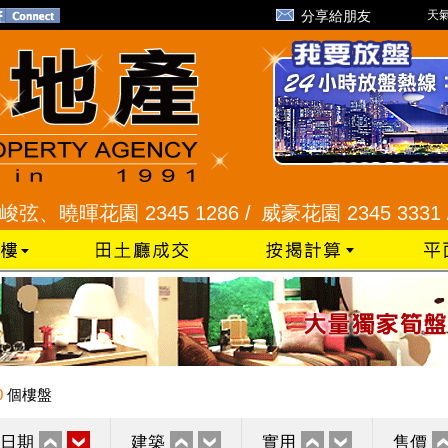
分享給朋友
天氣
暉花園 2345 1286 /
威豪花園 2345 3331 /
星河
0
個樓盤
日期
建築
實用
售價