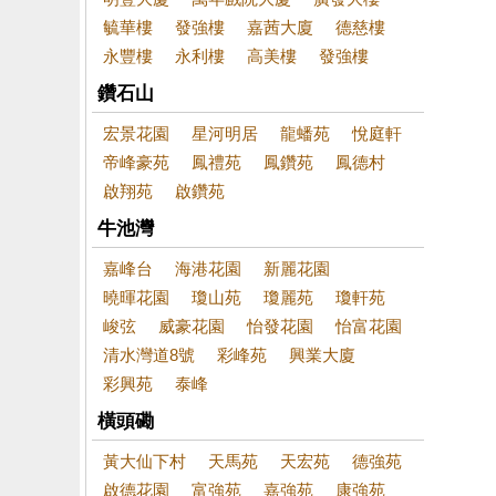
毓華樓
發強樓
嘉茜大廈
德慈樓
永豐樓
永利樓
高美樓
發強樓
鑽石山
宏景花園
星河明居
龍蟠苑
悅庭軒
帝峰豪苑
鳳禮苑
鳳鑽苑
鳳德村
啟翔苑
啟鑽苑
牛池灣
嘉峰台
海港花園
新麗花園
曉暉花園
瓊山苑
瓊麗苑
瓊軒苑
峻弦
威豪花園
怡發花園
怡富花園
清水灣道8號
彩峰苑
興業大廈
彩興苑
泰峰
橫頭磡
黃大仙下村
天馬苑
天宏苑
德強苑
啟德花園
富強苑
嘉強苑
康強苑