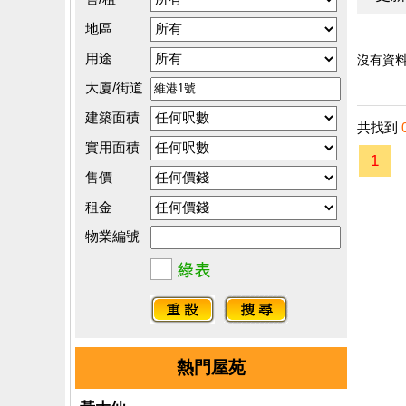
地區
用途
沒有資料.
大廈/街道
建築面積
共找到
實用面積
1
售價
租金
物業編號
熱門屋苑