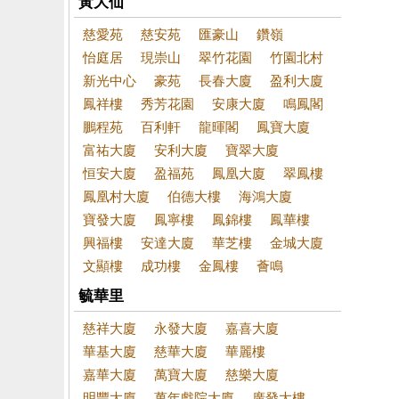
黃大仙
慈愛苑
慈安苑
匯豪山
鑽嶺
怡庭居
現崇山
翠竹花園
竹園北村
新光中心
豪苑
長春大廈
盈利大廈
鳳祥樓
秀芳花園
安康大廈
鳴鳳閣
鵬程苑
百利軒
龍暉閣
鳳寶大廈
富祐大廈
安利大廈
寶翠大廈
恒安大廈
盈福苑
鳳凰大廈
翠鳳樓
鳳凰村大廈
伯德大樓
海鴻大廈
寶發大廈
鳳寧樓
鳳錦樓
鳳華樓
興福樓
安達大廈
華芝樓
金城大廈
文顯樓
成功樓
金鳳樓
薈鳴
毓華里
慈祥大廈
永發大廈
嘉喜大廈
華基大廈
慈華大廈
華麗樓
嘉華大廈
萬寶大廈
慈樂大廈
明豐大廈
萬年戲院大廈
廣發大樓