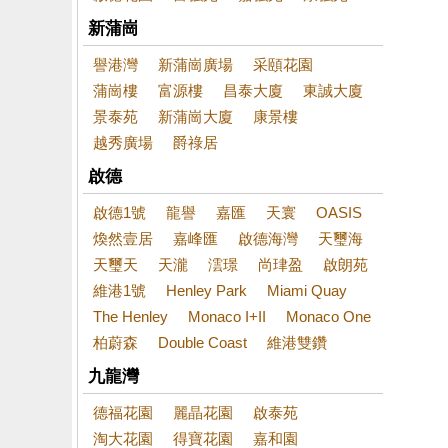
新蒲崗
譽港灣
新蒲崗廣場
采頤花園
蒲崗樓
富源樓
昌泰大廈
東誠大廈
景泰苑
新蒲崗大廈
康景樓
越秀廣場
爵祿居
啟德
啟德1號
龍譽
嘉匯
天寰
OASIS
煥然壹居
嘉峰匯
啟德海灣
天璽海
天璽天
天瀧
澐璟
尚珒盈
啟朗苑
維港1號
Henley Park
Miami Quay
The Henley
Monaco I+II
Monaco One
柏蔚森
Double Coast
維港雙鑽
九龍灣
德福花園
麗晶花園
啟泰苑
淘大花園
得寶花園
嘉和園