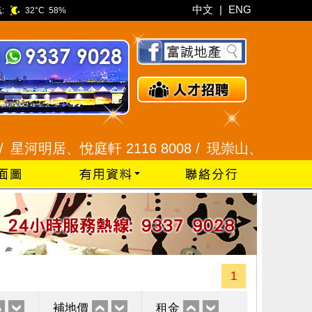
中文
|
ENG
:
32°C
58%
明居、悅庭軒 2116 8008 /
現崇山、譽港灣 2345 99
1
補地價
租金