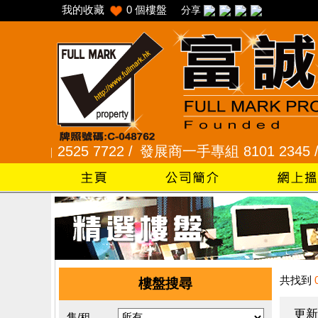
我的收藏
0
個樓盤
分享
 2525 7722 /
發展商一手專組 8101 2345 /
采頣花
共找到
樓盤搜尋
更新
售/租