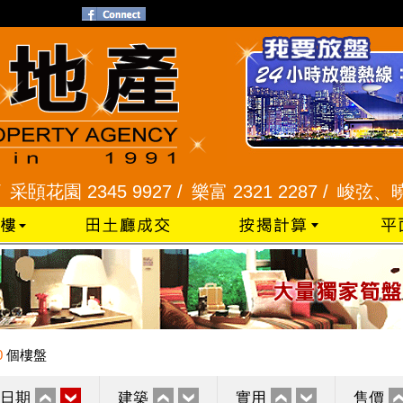
園 2345 9927 /
樂富 2321 2287 /
峻弦、曉暉花園 2
0
個樓盤
日期
建築
實用
售價