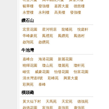
毓華樓
發強樓
嘉茜大廈
德慈樓
永豐樓
永利樓
高美樓
發強樓
鑽石山
宏景花園
星河明居
龍蟠苑
悅庭軒
帝峰豪苑
鳳禮苑
鳳鑽苑
鳳德村
啟翔苑
啟鑽苑
牛池灣
嘉峰台
海港花園
新麗花園
曉暉花園
瓊山苑
瓊麗苑
瓊軒苑
峻弦
威豪花園
怡發花園
怡富花園
清水灣道8號
彩峰苑
興業大廈
彩興苑
泰峰
橫頭磡
黃大仙下村
天馬苑
天宏苑
德強苑
啟德花園
富強苑
嘉強苑
康強苑