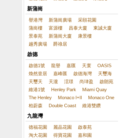
新蒲崗
譽港灣
新蒲崗廣場
采頤花園
蒲崗樓
富源樓
昌泰大廈
東誠大廈
景泰苑
新蒲崗大廈
康景樓
越秀廣場
爵祿居
啟德
啟德1號
龍譽
嘉匯
天寰
OASIS
煥然壹居
嘉峰匯
啟德海灣
天璽海
天璽天
天瀧
澐璟
尚珒盈
啟朗苑
維港1號
Henley Park
Miami Quay
The Henley
Monaco I+II
Monaco One
柏蔚森
Double Coast
維港雙鑽
九龍灣
德福花園
麗晶花園
啟泰苑
淘大花園
得寶花園
嘉和園