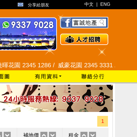
中文
|
ENG
分享給朋友
345 1286 /
威豪花園 2345 3331 /
星河明居、悅庭
1
補地價
租金