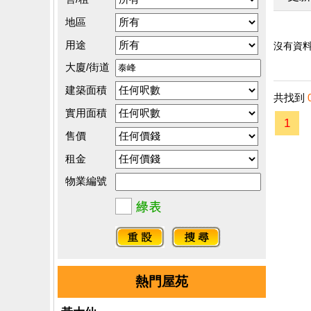
地區
用途
沒有資料.
大廈/街道
建築面積
共找到
實用面積
1
售價
租金
物業編號
熱門屋苑