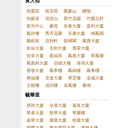
黃大仙
慈愛苑
慈安苑
匯豪山
鑽嶺
怡庭居
現崇山
翠竹花園
竹園北村
新光中心
豪苑
長春大廈
盈利大廈
鳳祥樓
秀芳花園
安康大廈
鳴鳳閣
鵬程苑
百利軒
龍暉閣
鳳寶大廈
富祐大廈
安利大廈
寶翠大廈
恒安大廈
盈福苑
鳳凰大廈
翠鳳樓
鳳凰村大廈
伯德大樓
海鴻大廈
寶發大廈
鳳寧樓
鳳錦樓
鳳華樓
興福樓
安達大廈
華芝樓
金城大廈
文顯樓
成功樓
金鳳樓
薈鳴
毓華里
慈祥大廈
永發大廈
嘉喜大廈
華基大廈
慈華大廈
華麗樓
嘉華大廈
萬寶大廈
慈樂大廈
明豐大廈
萬年戲院大廈
廣發大樓