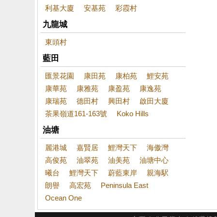
利基大廈
安基苑
彩霞村
九龍城
東頭村
藍田
匯景花園
康田苑
康柏苑
鯉安苑
康華苑
康雅苑
康盈苑
康逸苑
康瑞苑
德田村
興田村
啟田大廈
茶果嶺道161-163號
Koko Hills
油塘
麗港城
嘉賢居
鯉灣天下
海傲灣
高俊苑
油翠苑
油美苑
油塘中心
曦台
鯉灣天下
蔚藍東岸
親海駅
朗譽
高宏苑
Peninsula East
Ocean One