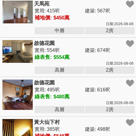
天馬苑
實用: 415呎
建築: 567呎
補地價: $450萬
日期:2026-08-06
中層
2房
啟德花園
實用: 554呎
建築: 674呎
綠表售: $554萬
日期:2026-08-06
高層
2房
啟德花園
實用: 495呎
建築: 616呎
綠表售: $480萬
日期:2026-08-06
高層
2房
黃大仙下村
實用: 385呎
建築: 498呎