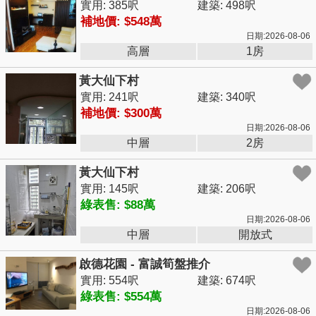
實用: 385呎
建築: 498呎
補地價: $548萬
日期:2026-08-06
高層
1房
黃大仙下村
實用: 241呎
建築: 340呎
補地價: $300萬
日期:2026-08-06
中層
2房
黃大仙下村
實用: 145呎
建築: 206呎
綠表售: $88萬
日期:2026-08-06
中層
開放式
啟德花園 - 富誠筍盤推介
實用: 554呎
建築: 674呎
綠表售: $554萬
日期:2026-08-06