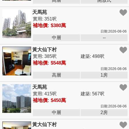
高層
開放式
天馬苑
實用: 351呎
補地價: $380萬
日期:2026-08-06
中層
--
黃大仙下村
實用: 385呎
建築: 498呎
補地價: $548萬
日期:2026-08-06
高層
1房
天馬苑
實用: 415呎
建築: 567呎
補地價: $450萬
日期:2026-08-06
中層
2房
黃大仙下村