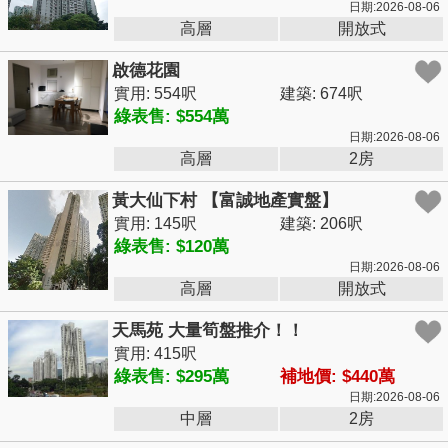
日期:2026-08-06
高層
開放式
啟德花園
實用: 554呎
建築: 674呎
綠表售: $554萬
日期:2026-08-06
高層
2房
黃大仙下村 【富誠地產實盤】
實用: 145呎
建築: 206呎
綠表售: $120萬
日期:2026-08-06
高層
開放式
天馬苑 大量筍盤推介！！
實用: 415呎
綠表售: $295萬
補地價: $440萬
日期:2026-08-06
中層
2房