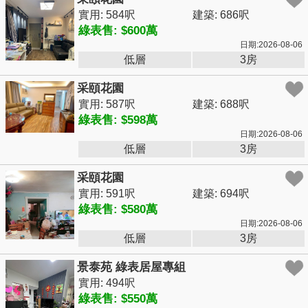
實用: 584呎
建築: 686呎
綠表售: $600萬
日期:2026-08-06
低層
3房
采頤花園
實用: 587呎
建築: 688呎
綠表售: $598萬
日期:2026-08-06
低層
3房
采頤花園
實用: 591呎
建築: 694呎
綠表售: $580萬
日期:2026-08-06
低層
3房
景泰苑 綠表居屋專組
實用: 494呎
綠表售: $550萬