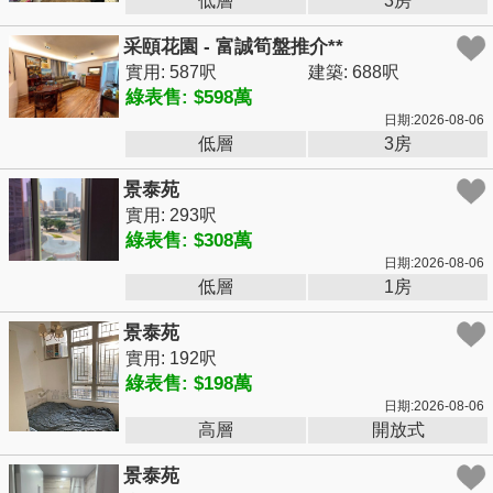
低層
3房
采頤花園 - 富誠筍盤推介**
實用: 587呎
建築: 688呎
綠表售: $598萬
日期:2026-08-06
低層
3房
景泰苑
實用: 293呎
綠表售: $308萬
日期:2026-08-06
低層
1房
景泰苑
實用: 192呎
綠表售: $198萬
日期:2026-08-06
高層
開放式
景泰苑