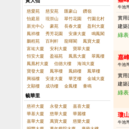
黃大仙
牛池
慈愛苑
慈安苑
匯豪山
鑽嶺
實用
怡庭居
現崇山
翠竹花園
竹園北村
新光中心
豪苑
長春大廈
盈利大廈
建築
鳳祥樓
秀芳花園
安康大廈
鳴鳳閣
綠表
鵬程苑
百利軒
龍暉閣
鳳寶大廈
富祐大廈
安利大廈
寶翠大廈
恒安大廈
盈福苑
鳳凰大廈
翠鳳樓
嘉
鳳凰村大廈
伯德大樓
海鴻大廈
牛池
寶發大廈
鳳寧樓
鳳錦樓
鳳華樓
實用
興福樓
安達大廈
華芝樓
金城大廈
建築
文顯樓
成功樓
金鳳樓
薈鳴
綠表
毓華里
慈祥大廈
永發大廈
嘉喜大廈
華基大廈
慈華大廈
華麗樓
瓊
嘉華大廈
萬寶大廈
慈樂大廈
牛池
明豐大廈
萬年戲院大廈
廣發大樓