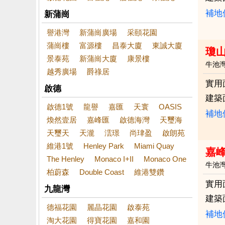
補地
新蒲崗
譽港灣
新蒲崗廣場
采頤花園
蒲崗樓
富源樓
昌泰大廈
東誠大廈
瓊
景泰苑
新蒲崗大廈
康景樓
牛池
越秀廣場
爵祿居
實用
啟德
建築
啟德1號
龍譽
嘉匯
天寰
OASIS
補地
煥然壹居
嘉峰匯
啟德海灣
天璽海
天璽天
天瀧
澐璟
尚珒盈
啟朗苑
維港1號
Henley Park
Miami Quay
嘉
The Henley
Monaco I+II
Monaco One
牛池
柏蔚森
Double Coast
維港雙鑽
實用
九龍灣
建築
德福花園
麗晶花園
啟泰苑
補地
淘大花園
得寶花園
嘉和園