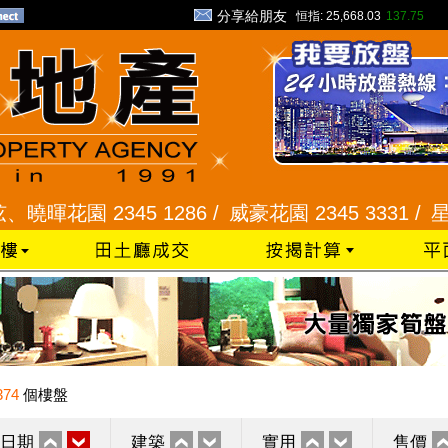
分享給朋友
恒指:
25,668.03
137.75
 2345 1286 /
威豪花園 2345 3331 /
星河明居、
374
個樓盤
日期
建築
實用
售價