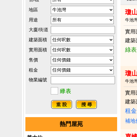
地區
瓊山
用途
牛池
大廈/街道
實用
建築面積
建築
綠表
實用面積
售價
租金
瓊山
物業編號
牛池
實用
建築
租金：
補地
熱門屋苑
嘉峰