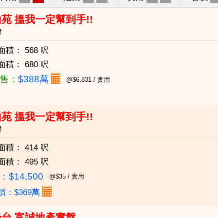
苑 搵我一定幫到手!!
灣
面積：
568 呎
面積：
680 呎
售：
$388萬
@$6,831 / 實用
苑 搵我一定幫到手!!
灣
面積：
414 呎
面積：
495 呎
$14,500
@$35 / 實用
價：$369萬
台 富誠地產實盤