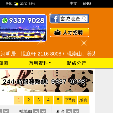
中文
|
ENG
天氣:
33°C
65%
悅庭軒 2116 8008 /
現崇山、譽港灣 2345 9926 
1
2
3
4
5
下5頁
尾頁
補地價
租金