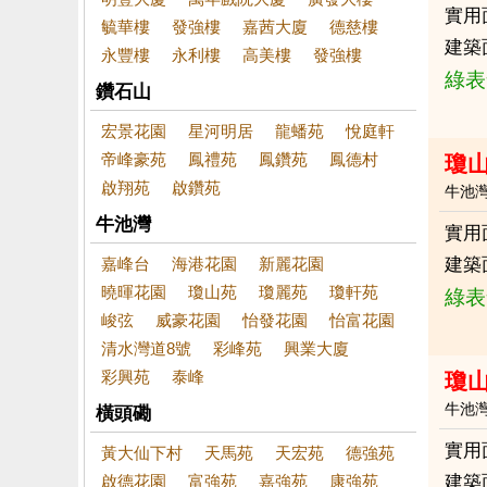
實用
毓華樓
發強樓
嘉茜大廈
德慈樓
建築
永豐樓
永利樓
高美樓
發強樓
綠表
鑽石山
宏景花園
星河明居
龍蟠苑
悅庭軒
帝峰豪苑
鳳禮苑
鳳鑽苑
鳳德村
瓊山
啟翔苑
啟鑽苑
牛池
牛池灣
實用
嘉峰台
海港花園
新麗花園
建築
曉暉花園
瓊山苑
瓊麗苑
瓊軒苑
綠表
峻弦
威豪花園
怡發花園
怡富花園
清水灣道8號
彩峰苑
興業大廈
彩興苑
泰峰
瓊山
牛池
橫頭磡
實用
黃大仙下村
天馬苑
天宏苑
德強苑
啟德花園
富強苑
嘉強苑
康強苑
建築