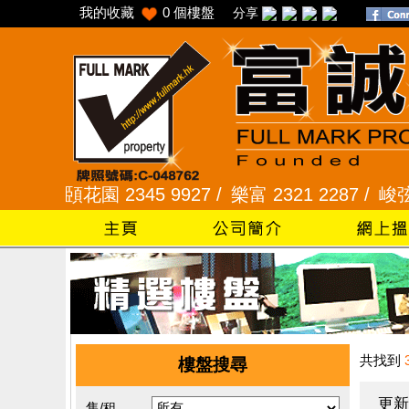
我的收藏
0
個樓盤
分享
采頣花園 2345 9927 /
樂富 2321 2287 /
峻弦、曉暉花園
共找到
樓盤搜尋
更新
售/租