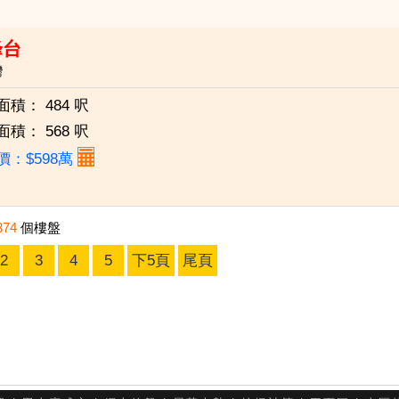
峰台
灣
面積：
484 呎
面積：
568 呎
價：$598萬
374
個樓盤
2
3
4
5
下5頁
尾頁