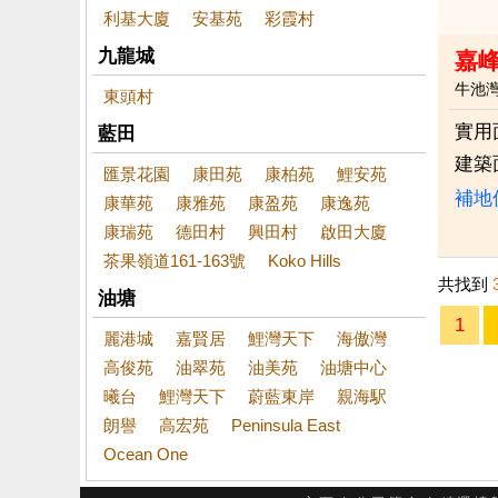
利基大廈
安基苑
彩霞村
九龍城
嘉
牛池
東頭村
實用
藍田
建築
匯景花園
康田苑
康柏苑
鯉安苑
補地
康華苑
康雅苑
康盈苑
康逸苑
康瑞苑
德田村
興田村
啟田大廈
茶果嶺道161-163號
Koko Hills
共找到
油塘
1
麗港城
嘉賢居
鯉灣天下
海傲灣
高俊苑
油翠苑
油美苑
油塘中心
曦台
鯉灣天下
蔚藍東岸
親海駅
朗譽
高宏苑
Peninsula East
Ocean One