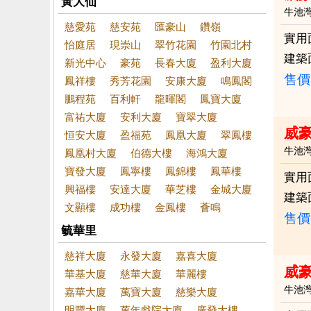
黃大仙
牛池
慈愛苑
慈安苑
匯豪山
鑽嶺
實用
怡庭居
現崇山
翠竹花園
竹園北村
建築
新光中心
豪苑
長春大廈
盈利大廈
售價
鳳祥樓
秀芳花園
安康大廈
鳴鳳閣
鵬程苑
百利軒
龍暉閣
鳳寶大廈
富祐大廈
安利大廈
寶翠大廈
威
恒安大廈
盈福苑
鳳凰大廈
翠鳳樓
牛池
鳳凰村大廈
伯德大樓
海鴻大廈
寶發大廈
鳳寧樓
鳳錦樓
鳳華樓
實用
興福樓
安達大廈
華芝樓
金城大廈
建築
文顯樓
成功樓
金鳳樓
薈鳴
售價
毓華里
慈祥大廈
永發大廈
嘉喜大廈
威豪
華基大廈
慈華大廈
華麗樓
牛池
嘉華大廈
萬寶大廈
慈樂大廈
明豐大廈
萬年戲院大廈
廣發大樓