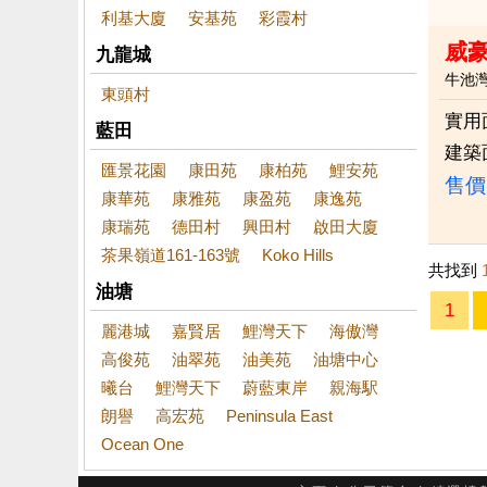
利基大廈
安基苑
彩霞村
威豪
九龍城
牛池
東頭村
實用
藍田
建築
匯景花園
康田苑
康柏苑
鯉安苑
售價
康華苑
康雅苑
康盈苑
康逸苑
康瑞苑
德田村
興田村
啟田大廈
茶果嶺道161-163號
Koko Hills
共找到
油塘
1
麗港城
嘉賢居
鯉灣天下
海傲灣
高俊苑
油翠苑
油美苑
油塘中心
曦台
鯉灣天下
蔚藍東岸
親海駅
朗譽
高宏苑
Peninsula East
Ocean One