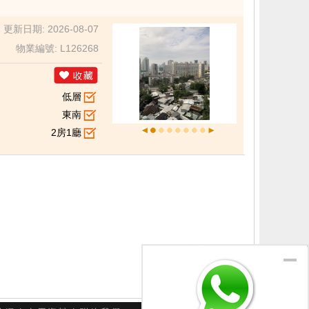
更新日期: 2026-08-07
物業編號: L126268
低層
東南
2房1廳