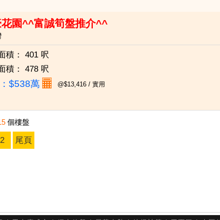
花園^^富誠筍盤推介^^
灣
面積：
401 呎
面積：
478 呎
：
$538萬
@$13,416 / 實用
15
個樓盤
2
尾頁