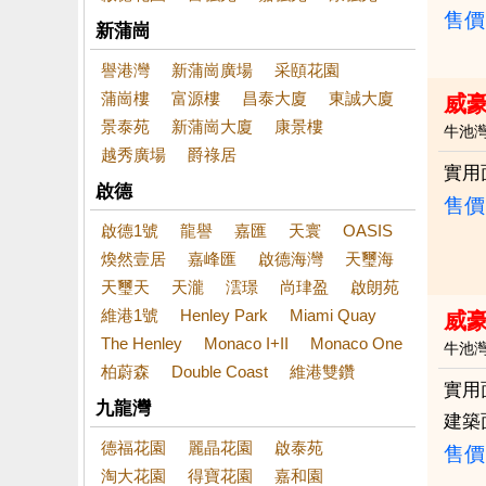
售價
新蒲崗
譽港灣
新蒲崗廣場
采頤花園
蒲崗樓
富源樓
昌泰大廈
東誠大廈
威
景泰苑
新蒲崗大廈
康景樓
牛池
越秀廣場
爵祿居
實用
啟德
售價
啟德1號
龍譽
嘉匯
天寰
OASIS
煥然壹居
嘉峰匯
啟德海灣
天璽海
天璽天
天瀧
澐璟
尚珒盈
啟朗苑
維港1號
Henley Park
Miami Quay
威
The Henley
Monaco I+II
Monaco One
牛池
柏蔚森
Double Coast
維港雙鑽
實用
九龍灣
建築
德福花園
麗晶花園
啟泰苑
售價
淘大花園
得寶花園
嘉和園