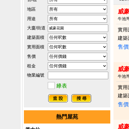
地區
威豪
用途
牛池
大廈/街道
實用
建築面積
建築
售價
實用面積
售價
租金
威
物業編號
牛池
實用
建築
售價
熱門屋苑
威