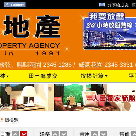
分享給朋友
恒
暉花園 2345 1286 /
威豪花園 2345 3331 /
星河明
15
個樓盤
日期
建築
實用
售價