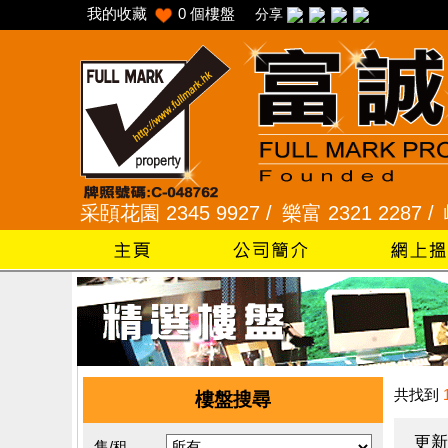
我的收藏
0
個樓盤
分享
 /
采頣花園 2345 9927 /
樂富 2321 2287 /
峻弦、曉
共找到
樓盤搜尋
更新
售/租