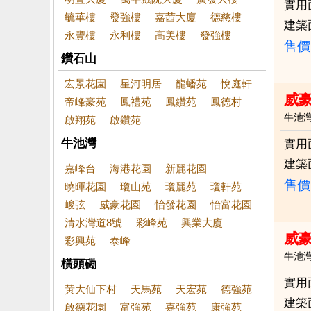
實用
毓華樓
發強樓
嘉茜大廈
德慈樓
建築
永豐樓
永利樓
高美樓
發強樓
售價
鑽石山
宏景花園
星河明居
龍蟠苑
悅庭軒
威
帝峰豪苑
鳳禮苑
鳳鑽苑
鳳德村
牛池
啟翔苑
啟鑽苑
牛池灣
實用
建築
嘉峰台
海港花園
新麗花園
售價
曉暉花園
瓊山苑
瓊麗苑
瓊軒苑
峻弦
威豪花園
怡發花園
怡富花園
清水灣道8號
彩峰苑
興業大廈
威
彩興苑
泰峰
牛池
橫頭磡
實用
黃大仙下村
天馬苑
天宏苑
德強苑
建築
啟德花園
富強苑
嘉強苑
康強苑