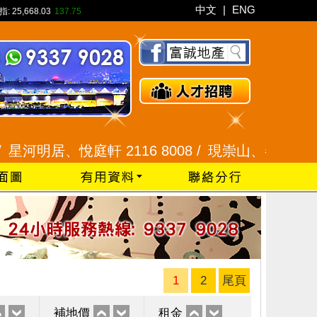
中文
|
ENG
指:
25,668.03
137.75
居、悅庭軒 2116 8008 /
現崇山、譽港灣 2345 99
1
2
尾頁
補地價
租金