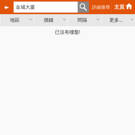
主頁
詳細搜尋
地區
價錢
間隔
更多...
已沒有樓盤!