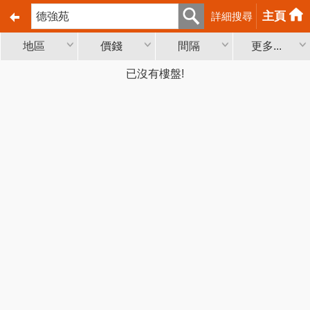
主頁
詳細搜尋
地區
價錢
間隔
更多...
已沒有樓盤!