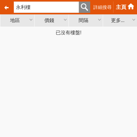
主頁
詳細搜尋
地區
價錢
間隔
更多...
已沒有樓盤!