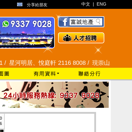
中文
|
ENG
分享給朋友
河明居、悅庭軒 2116 8008 /
現崇山、譽港灣 2345 
0
6