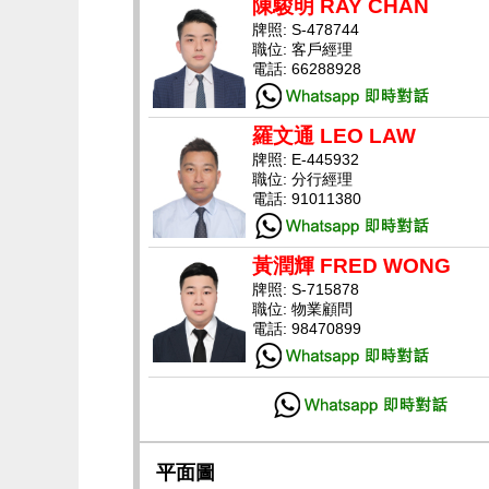
陳駿明 RAY CHAN
牌照: S-478744
職位: 客戶經理
電話: 66288928
羅文通 LEO LAW
牌照: E-445932
職位: 分行經理
電話: 91011380
黃潤輝 FRED WONG
牌照: S-715878
職位: 物業顧問
電話: 98470899
平面圖