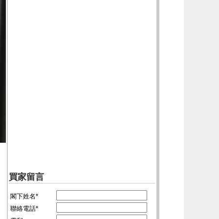
買家留言
閣下姓名*
聯絡電話*