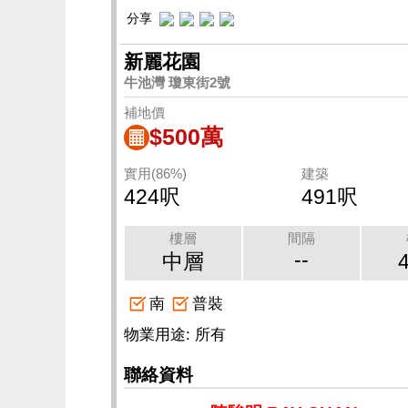
分享
新麗花園
牛池灣 瓊東街2號
補地價
$500萬
實用(86%)
建築
424呎
491呎
樓層
間隔
--
中層
南
普裝
物業用途: 所有
聯絡資料