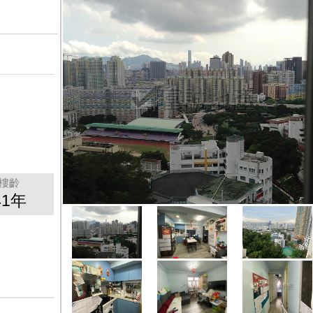
樓齡
41年