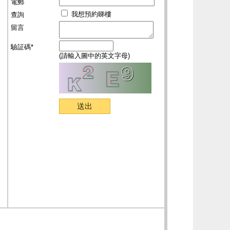
電郵
我想預約睇樓
查詢
留言
驗証碼*
(請輸入圖中的英文字母)