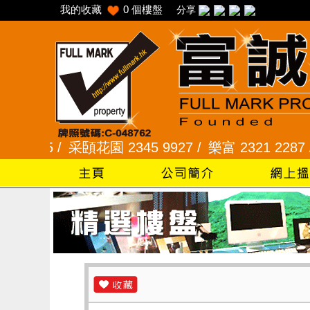
我的收藏
0
個樓盤
分享
45 /
采頣花園 2345 9927 /
樂富 2321 2287 /
峻弦