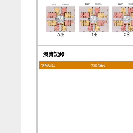
A座
B座
C座
瀏覽記錄
物業編號
大廈/屋苑