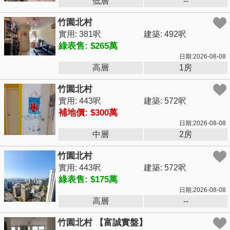
低層
--
竹園北村
實用: 381呎
建築: 492呎
綠表售: $265萬
日期:2026-08-08
高層
1房
竹園北村
實用: 443呎
建築: 572呎
補地價: $300萬
日期:2026-08-08
中層
2房
竹園北村
實用: 443呎
建築: 572呎
綠表售: $175萬
日期:2026-08-08
高層
--
竹園北村 【富誠實盤】