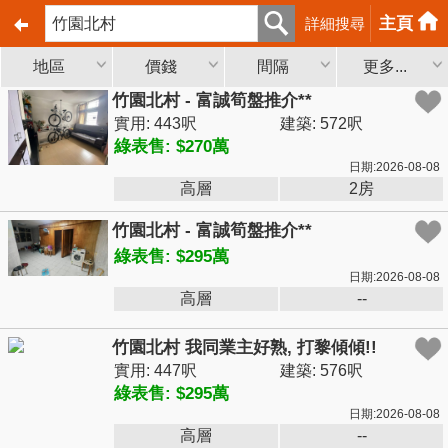
主頁
詳細搜尋
地區
價錢
間隔
更多...
竹園北村 - 富誠筍盤推介**
實用: 443呎
建築: 572呎
綠表售: $270萬
日期:2026-08-08
高層
2房
竹園北村 - 富誠筍盤推介**
綠表售: $295萬
日期:2026-08-08
高層
--
竹園北村 我同業主好熟, 打黎傾傾!!
實用: 447呎
建築: 576呎
綠表售: $295萬
日期:2026-08-08
高層
--