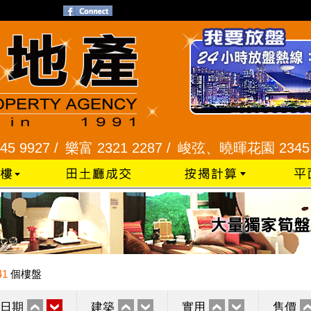
7 /
樂富 2321 2287 /
峻弦、曉暉花園 2345 1286 
41
個樓盤
日期
建築
實用
售價