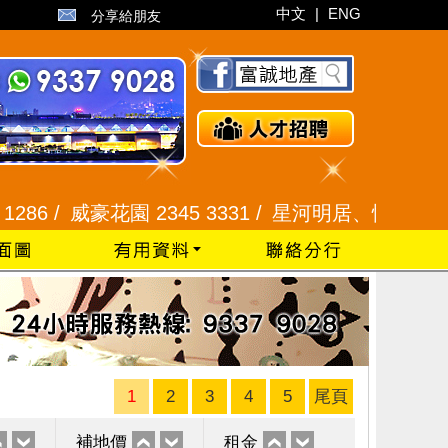
中文
|
ENG
分享給朋友
/
威豪花園 2345 3331 /
星河明居、悅庭軒 2116 800
1
2
3
4
5
尾頁
補地價
租金