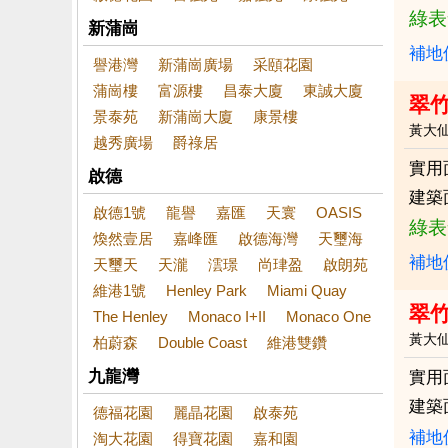
綠表
新蒲崗
補地
譽港灣
新蒲崗廣場
采頤花園
蒲崗樓
富源樓
昌泰大廈
東誠大廈
翠竹
景泰苑
新蒲崗大廈
康景樓
黃大
越秀廣場
爵祿居
實用
啟德
建築
啟德1號
龍譽
嘉匯
天寰
OASIS
綠表
煥然壹居
嘉峰匯
啟德海灣
天璽海
補地
天璽天
天瀧
澐璟
尚珒盈
啟朗苑
維港1號
Henley Park
Miami Quay
翠
The Henley
Monaco I+II
Monaco One
黃大
柏蔚森
Double Coast
維港雙鑽
九龍灣
實用
建築
德福花園
麗晶花園
啟泰苑
補地
淘大花園
得寶花園
嘉和園