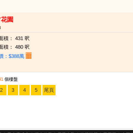
竹花園
仙
面積：
431 呎
面積：
480 呎
價：$388萬
41
個樓盤
2
3
4
5
尾頁