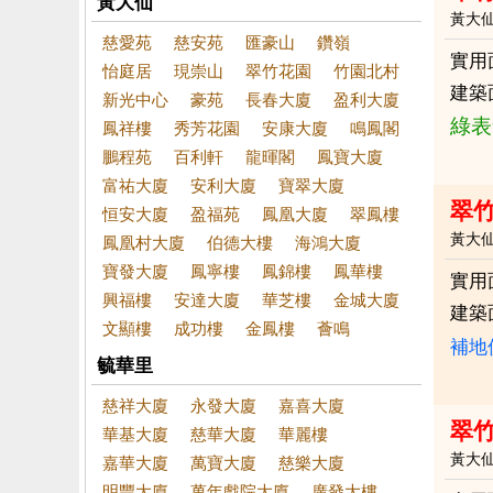
黃大仙
黃大
慈愛苑
慈安苑
匯豪山
鑽嶺
實用
怡庭居
現崇山
翠竹花園
竹園北村
建築
新光中心
豪苑
長春大廈
盈利大廈
綠表
鳳祥樓
秀芳花園
安康大廈
鳴鳳閣
鵬程苑
百利軒
龍暉閣
鳳寶大廈
富祐大廈
安利大廈
寶翠大廈
翠竹
恒安大廈
盈福苑
鳳凰大廈
翠鳳樓
黃大
鳳凰村大廈
伯德大樓
海鴻大廈
寶發大廈
鳳寧樓
鳳錦樓
鳳華樓
實用
興福樓
安達大廈
華芝樓
金城大廈
建築
文顯樓
成功樓
金鳳樓
薈鳴
補地
毓華里
慈祥大廈
永發大廈
嘉喜大廈
翠竹
華基大廈
慈華大廈
華麗樓
黃大
嘉華大廈
萬寶大廈
慈樂大廈
明豐大廈
萬年戲院大廈
廣發大樓