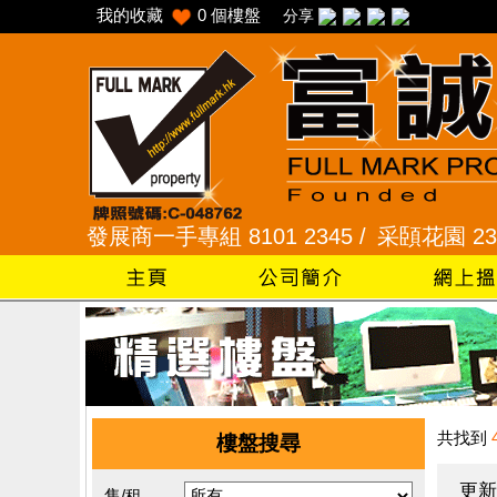
我的收藏
0
個樓盤
分享
/
發展商一手專組 8101 2345 /
采頣花園 2345 992
共找到
樓盤搜尋
更新
售/租