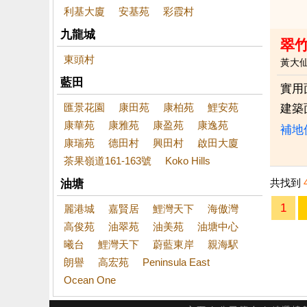
利基大廈
安基苑
彩霞村
九龍城
翠
東頭村
黃大
藍田
實用
匯景花園
康田苑
康柏苑
鯉安苑
建築
康華苑
康雅苑
康盈苑
康逸苑
補地
康瑞苑
德田村
興田村
啟田大廈
茶果嶺道161-163號
Koko Hills
共找到
油塘
1
麗港城
嘉賢居
鯉灣天下
海傲灣
高俊苑
油翠苑
油美苑
油塘中心
曦台
鯉灣天下
蔚藍東岸
親海駅
朗譽
高宏苑
Peninsula East
Ocean One