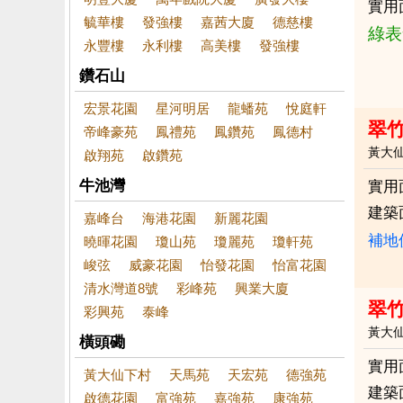
實用
毓華樓
發強樓
嘉茜大廈
德慈樓
綠表
永豐樓
永利樓
高美樓
發強樓
鑽石山
宏景花園
星河明居
龍蟠苑
悅庭軒
翠
帝峰豪苑
鳳禮苑
鳳鑽苑
鳳德村
黃大
啟翔苑
啟鑽苑
牛池灣
實用
建築
嘉峰台
海港花園
新麗花園
補地
曉暉花園
瓊山苑
瓊麗苑
瓊軒苑
峻弦
威豪花園
怡發花園
怡富花園
清水灣道8號
彩峰苑
興業大廈
翠
彩興苑
泰峰
黃大
橫頭磡
實用
黃大仙下村
天馬苑
天宏苑
德強苑
建築
啟德花園
富強苑
嘉強苑
康強苑