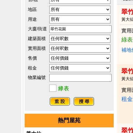
地區
翠竹
用途
黃大
大廈/街道
實用
建築面積
綠表
實用面積
補地
售價
租金
翠竹
物業編號
黃大
實用
租金：
熱門屋苑
翠竹