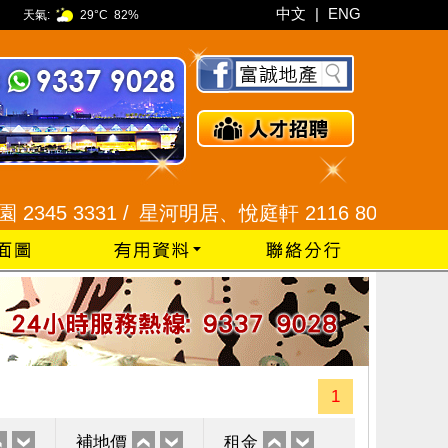
中文
|
ENG
天氣:
29°C
82%
 3331 /
星河明居、悅庭軒 2116 8008 /
現崇山、譽
1
補地價
租金