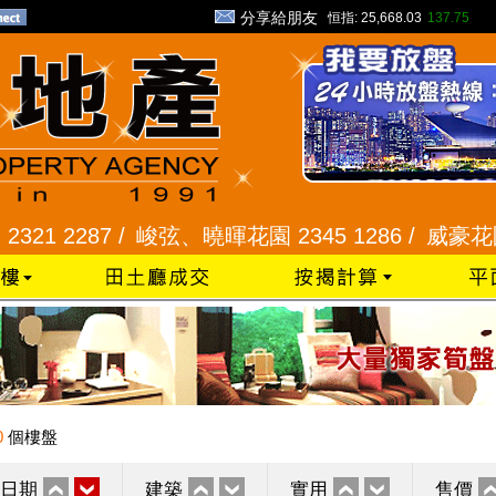
分享給朋友
恒指:
25,668.03
137.75
2287 /
峻弦、曉暉花園 2345 1286 /
威豪花園 2345
0
個樓盤
日期
建築
實用
售價