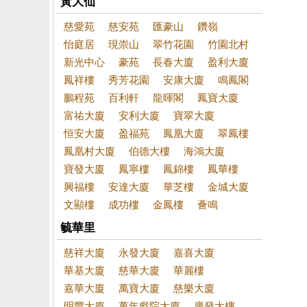
黃大仙
慈愛苑
慈安苑
匯豪山
鑽嶺
怡庭居
現崇山
翠竹花園
竹園北村
新光中心
豪苑
長春大廈
盈利大廈
鳳祥樓
秀芳花園
安康大廈
鳴鳳閣
鵬程苑
百利軒
龍暉閣
鳳寶大廈
富祐大廈
安利大廈
寶翠大廈
恒安大廈
盈福苑
鳳凰大廈
翠鳳樓
鳳凰村大廈
伯德大樓
海鴻大廈
寶發大廈
鳳寧樓
鳳錦樓
鳳華樓
興福樓
安達大廈
華芝樓
金城大廈
文顯樓
成功樓
金鳳樓
薈鳴
毓華里
慈祥大廈
永發大廈
嘉喜大廈
華基大廈
慈華大廈
華麗樓
嘉華大廈
萬寶大廈
慈樂大廈
明豐大廈
萬年戲院大廈
廣發大樓