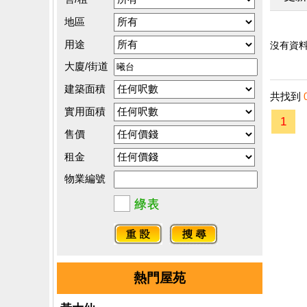
地區
用途
沒有資料.
大廈/街道
建築面積
共找到
實用面積
1
售價
租金
物業編號
熱門屋苑