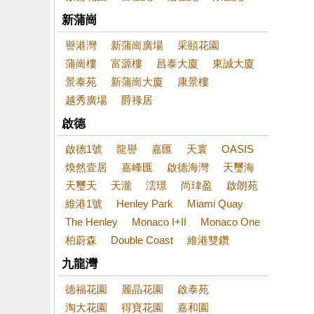
新蒲崗
譽港灣
新蒲崗廣場
采頤花園
蒲崗樓
富源樓
昌泰大廈
東誠大廈
景泰苑
新蒲崗大廈
康景樓
越秀廣場
爵祿居
啟德
啟德1號
龍譽
嘉匯
天寰
OASIS
煥然壹居
嘉峰匯
啟德海灣
天璽海
天璽天
天瀧
澐璟
尚珒盈
啟朗苑
維港1號
Henley Park
Miami Quay
The Henley
Monaco I+II
Monaco One
柏蔚森
Double Coast
維港雙鑽
九龍灣
德福花園
麗晶花園
啟泰苑
淘大花園
得寶花園
嘉和園