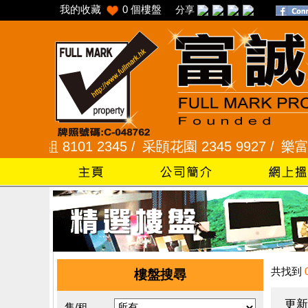
我的收藏
0
個樓盤
分享
 8101 2345 /
采頣花園 2345 9927 /
樂富 2321 
共找到
樓盤搜尋
更新
售/租