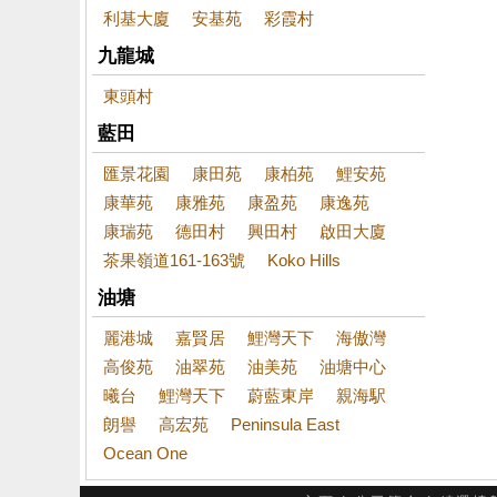
利基大廈
安基苑
彩霞村
九龍城
東頭村
藍田
匯景花園
康田苑
康柏苑
鯉安苑
康華苑
康雅苑
康盈苑
康逸苑
康瑞苑
德田村
興田村
啟田大廈
茶果嶺道161-163號
Koko Hills
油塘
麗港城
嘉賢居
鯉灣天下
海傲灣
高俊苑
油翠苑
油美苑
油塘中心
曦台
鯉灣天下
蔚藍東岸
親海駅
朗譽
高宏苑
Peninsula East
Ocean One