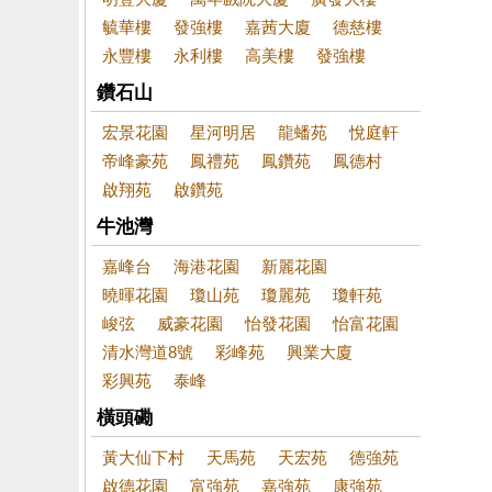
毓華樓
發強樓
嘉茜大廈
德慈樓
永豐樓
永利樓
高美樓
發強樓
鑽石山
宏景花園
星河明居
龍蟠苑
悅庭軒
帝峰豪苑
鳳禮苑
鳳鑽苑
鳳德村
啟翔苑
啟鑽苑
牛池灣
嘉峰台
海港花園
新麗花園
曉暉花園
瓊山苑
瓊麗苑
瓊軒苑
峻弦
威豪花園
怡發花園
怡富花園
清水灣道8號
彩峰苑
興業大廈
彩興苑
泰峰
橫頭磡
黃大仙下村
天馬苑
天宏苑
德強苑
啟德花園
富強苑
嘉強苑
康強苑