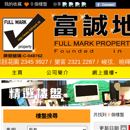
我的收藏
0
個樓盤
分享
 2345 9927 /
樂富 2321 2287 /
峻弦、曉暉花園 23
共找到
8
個樓盤
樓盤搜尋
更新日期
售/租