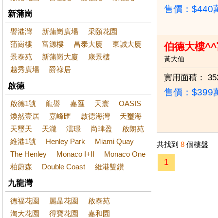
售價：
$44
新蒲崗
譽港灣
新蒲崗廣場
采頤花園
蒲崗樓
富源樓
昌泰大廈
東誠大廈
伯德大樓^^
景泰苑
新蒲崗大廈
康景樓
黃大仙
越秀廣場
爵祿居
實用面積：
35
啟德
售價：
$39
啟德1號
龍譽
嘉匯
天寰
OASIS
煥然壹居
嘉峰匯
啟德海灣
天璽海
天璽天
天瀧
澐璟
尚珒盈
啟朗苑
維港1號
Henley Park
Miami Quay
共找到
8
個樓盤
The Henley
Monaco I+II
Monaco One
1
柏蔚森
Double Coast
維港雙鑽
九龍灣
德福花園
麗晶花園
啟泰苑
淘大花園
得寶花園
嘉和園