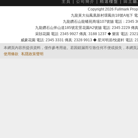
主頁
|
公司簡介
|
精選樓盤
|
田土廳
Copyright 2026 Fullmark 
九龍黃大仙鳳凰新村環鳳街18號A地下 電話：232
九龍鑽石山龍蟠苑商場107號舖 電話：2345 303
九龍鑽石山斧山道185號宏景花園A2號舖 電話: 2345 2229 傳真: 
采頣花園 電話: 2345 9927 傳真: 3188 1237 ◆ 樂富 電話: 2321 
威豪花園 電話: 2345 3331 傳真: 2328 9913 ◆ 星河明居/悅庭軒 電話: 2116
本網頁內容所提供資料，僅作參考用途。若因錯漏而引致任何不便或損失，本網頁
使用條款
私隱政策聲明