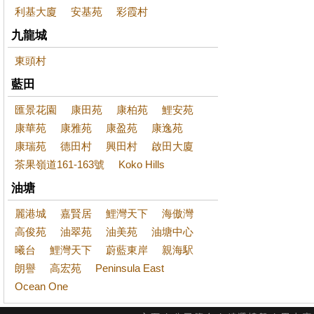
利基大廈
安基苑
彩霞村
九龍城
東頭村
藍田
匯景花園
康田苑
康柏苑
鯉安苑
康華苑
康雅苑
康盈苑
康逸苑
康瑞苑
德田村
興田村
啟田大廈
茶果嶺道161-163號
Koko Hills
油塘
麗港城
嘉賢居
鯉灣天下
海傲灣
高俊苑
油翠苑
油美苑
油塘中心
曦台
鯉灣天下
蔚藍東岸
親海駅
朗譽
高宏苑
Peninsula East
Ocean One