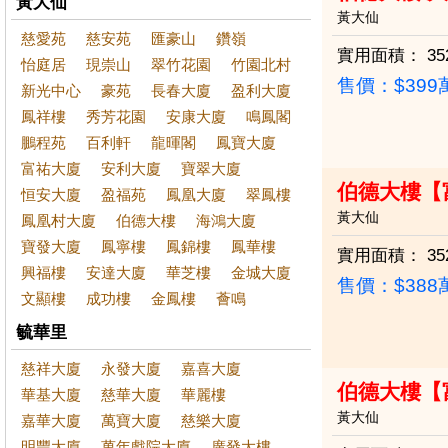
黃大仙
黃大仙
慈愛苑
慈安苑
匯豪山
鑽嶺
實用面積：
35
怡庭居
現崇山
翠竹花園
竹園北村
售價：
$39
新光中心
豪苑
長春大廈
盈利大廈
鳳祥樓
秀芳花園
安康大廈
鳴鳳閣
鵬程苑
百利軒
龍暉閣
鳳寶大廈
富祐大廈
安利大廈
寶翠大廈
伯德大樓【
恒安大廈
盈福苑
鳳凰大廈
翠鳳樓
黃大仙
鳳凰村大廈
伯德大樓
海鴻大廈
寶發大廈
鳳寧樓
鳳錦樓
鳳華樓
實用面積：
35
興福樓
安達大廈
華芝樓
金城大廈
售價：
$38
文顯樓
成功樓
金鳳樓
薈鳴
毓華里
慈祥大廈
永發大廈
嘉喜大廈
伯德大樓【
華基大廈
慈華大廈
華麗樓
黃大仙
嘉華大廈
萬寶大廈
慈樂大廈
明豐大廈
萬年戲院大廈
廣發大樓