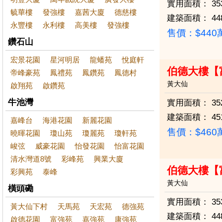
實用面積：
35
毓華樓
發強樓
嘉茜大廈
德慈樓
建築面積：
44
永豐樓
永利樓
高美樓
發強樓
售價：
$44
鑽石山
宏景花園
星河明居
龍蟠苑
悅庭軒
伯德大樓【
帝峰豪苑
鳳禮苑
鳳鑽苑
鳳德村
黃大仙
啟翔苑
啟鑽苑
牛池灣
實用面積：
35
建築面積：
45
嘉峰台
海港花園
新麗花園
售價：
$46
曉暉花園
瓊山苑
瓊麗苑
瓊軒苑
峻弦
威豪花園
怡發花園
怡富花園
清水灣道8號
彩峰苑
興業大廈
伯德大樓【
彩興苑
泰峰
黃大仙
橫頭磡
實用面積：
35
黃大仙下村
天馬苑
天宏苑
德強苑
建築面積：
44
啟德花園
富強苑
嘉強苑
康強苑