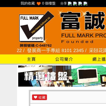
我的收藏
0
個樓盤
分享
722 /
發展商一手專組 8101 2345 /
采頣花園 2345 