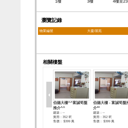
1樓
3樓
4樓至2
瀏覽記錄
物業編號
大廈/屋苑