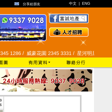
中文
|
ENG
分享給朋友
86 /
威豪花園 2345 3331 /
星河明居、悅庭軒 2116
9
6