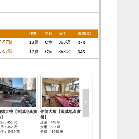
樓層
單位
面積
價錢(萬)
-57號
18層
C室
353呎
376
-57號
12層
C室
353呎
345