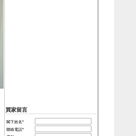
買家留言
閣下姓名*
聯絡電話*