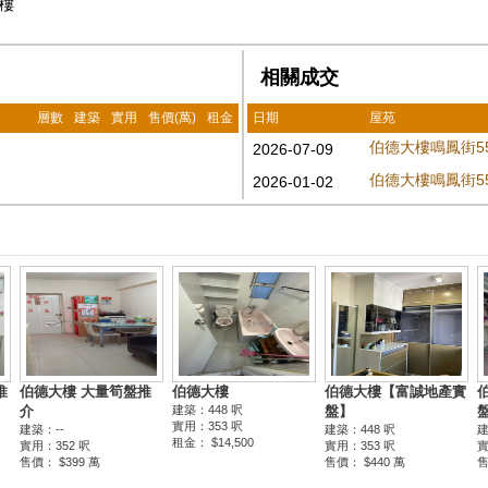
3樓
相關成交
層數
建築
實用
售價(萬)
租金
日期
屋苑
伯德大樓鳴鳳街55
2026-07-09
伯德大樓鳴鳳街55
2026-01-02