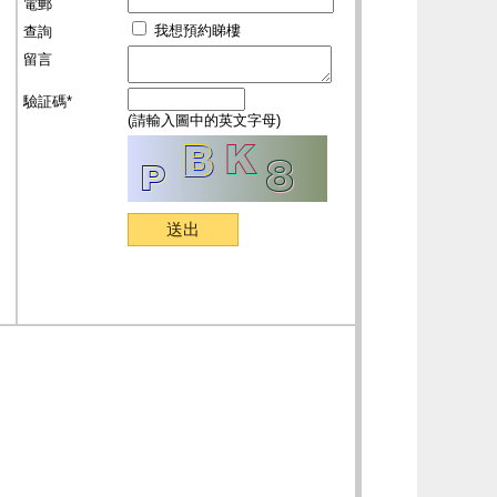
電郵
我想預約睇樓
查詢
留言
驗証碼*
(請輸入圖中的英文字母)