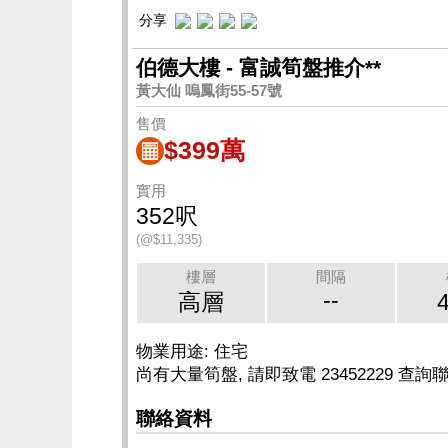
分享
伯德大樓 - 富誠筍盤推介**
黃大仙 嗚鳳街55-57號
售價
$399萬
實用
352呎
(@$11,335)
樓層
間隔
--
高層
物業用途: 住宅
尚有大量筍盤, 請即致電 23452229 查詢聯
聯絡資料