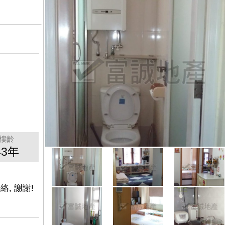
樓齡
43年
絡, 謝謝!