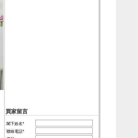
買家留言
閣下姓名*
聯絡電話*