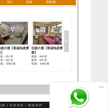
單位
面積
價錢(萬)
校網
|
有用資料
|
聯絡我們