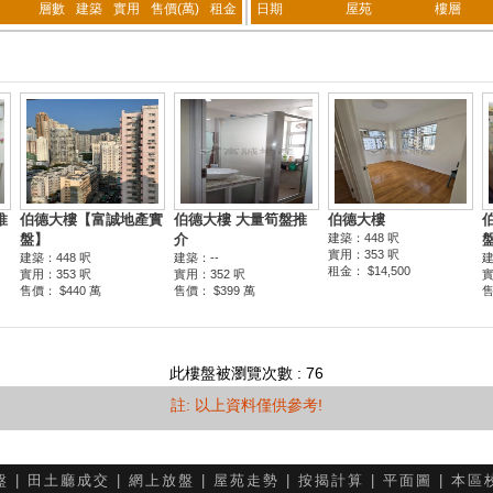
層數
建築
實用
售價(萬)
租金
日期
屋苑
樓層
此樓盤被瀏覽次數 : 76
註: 以上資料僅供參考!
盤
|
田土廳成交
|
網上放盤
|
屋苑走勢
|
按揭計算
|
平面圖
|
本區