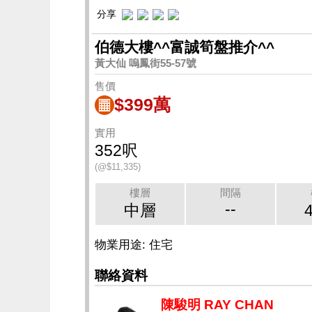
分享
伯德大樓^^富誠筍盤推介^^
黃大仙 嗚鳳街55-57號
售價
$399萬
實用
352呎
(@$11,335)
樓層
間隔
--
中層
物業用途: 住宅
聯絡資料
陳駿明 RAY CHAN