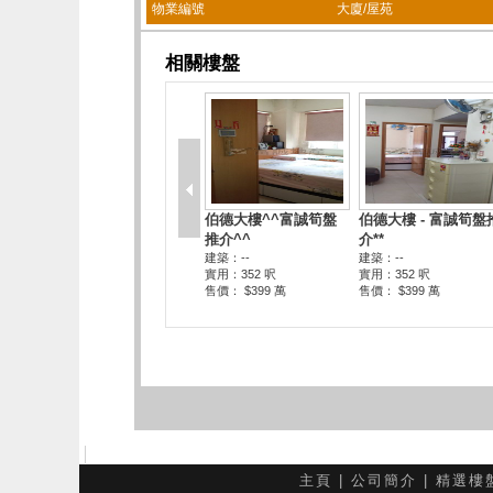
物業編號
大廈/屋苑
主頁
|
公司簡介
|
精選樓