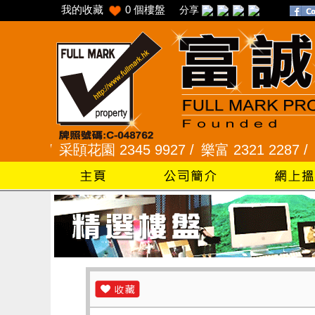
我的收藏
0
個樓盤
分享
5 /
采頣花園 2345 9927 /
樂富 2321 2287 /
峻弦、