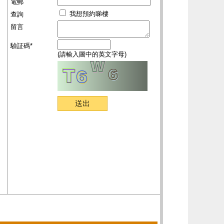
電郵
我想預約睇樓
查詢
留言
驗証碼*
(請輸入圖中的英文字母)