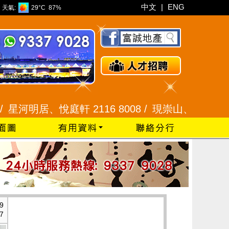
中文
|
ENG
天氣:
29°C
87%
明居、悅庭軒 2116 8008 /
現崇山、譽港灣 2345 9
9
7