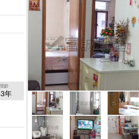
樓齡
43年