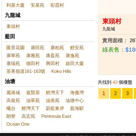
利基大廈
安基苑
彩霞村
九龍城
東頭村
東頭村
九龍城
藍田
實用面積：
26
匯景花園
康田苑
康柏苑
鯉安苑
綠表售：
$1
康華苑
康雅苑
康盈苑
康逸苑
康瑞苑
德田村
興田村
啟田大廈
茶果嶺道161-163號
Koko Hills
油塘
共找到
43
個樓盤
麗港城
嘉賢居
鯉灣天下
海傲灣
1
2
3
高俊苑
油翠苑
油美苑
油塘中心
曦台
鯉灣天下
蔚藍東岸
親海駅
朗譽
高宏苑
Peninsula East
Ocean One