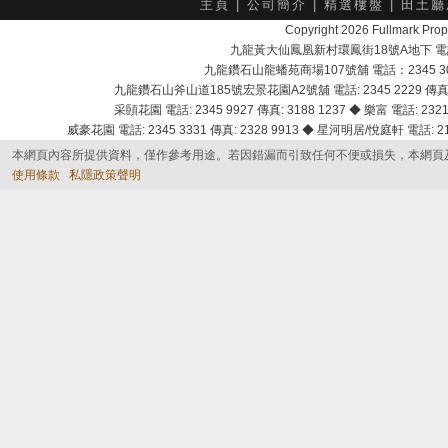
主頁
|
公司簡介
|
精選樓盤
|
田土廳
Copyright 2026 Fullmark 
九龍黃大仙鳳凰新村環鳳街18號A地下 電話：232
九龍鑽石山龍蟠苑商場107號舖 電話：2345 303
九龍鑽石山斧山道185號宏景花園A2號舖 電話: 2345 2229 傳真: 
采頣花園 電話: 2345 9927 傳真: 3188 1237 ◆ 樂富 電話: 2321 
威豪花園 電話: 2345 3331 傳真: 2328 9913 ◆ 星河明居/悅庭軒 電話: 2116
本網頁內容所提供資料，僅作參考用途。若因錯漏而引致任何不便或損失，本網頁
使用條款
私隱政策聲明