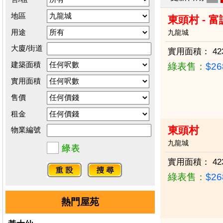
地區
東頭村 - 
用途
九龍城
大廈/街道
實用面積：
42
建築面積
綠表售：
$2
實用面積
售價
租金
東頭村
物業編號
九龍城
實用面積：
42
綠表售：
$2
熱門屋苑