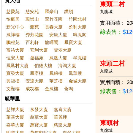
黃大仙
東頭二村
慈愛苑
慈安苑
匯豪山
鑽嶺
九龍城
怡庭居
現崇山
翠竹花園
竹園北村
實用面積：
20
新光中心
豪苑
長春大廈
盈利大廈
綠表售：
$1
鳳祥樓
秀芳花園
安康大廈
鳴鳳閣
鵬程苑
百利軒
龍暉閣
鳳寶大廈
富祐大廈
安利大廈
寶翠大廈
恒安大廈
盈福苑
鳳凰大廈
翠鳳樓
東頭二村
鳳凰村大廈
伯德大樓
海鴻大廈
九龍城
寶發大廈
鳳寧樓
鳳錦樓
鳳華樓
興福樓
安達大廈
華芝樓
金城大廈
實用面積：
20
文顯樓
成功樓
金鳳樓
薈鳴
綠表售：
$1
毓華里
慈祥大廈
永發大廈
嘉喜大廈
華基大廈
慈華大廈
華麗樓
東頭村
嘉華大廈
萬寶大廈
慈樂大廈
九龍城
明豐大廈
萬年戲院大廈
廣發大樓