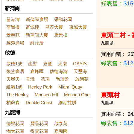
綠表售：
$1
新蒲崗
譽港灣
新蒲崗廣場
采頤花園
蒲崗樓
富源樓
昌泰大廈
東誠大廈
東頭二村 -
景泰苑
新蒲崗大廈
康景樓
越秀廣場
爵祿居
九龍城
啟德
實用面積：
26
綠表售：
$1
啟德1號
龍譽
嘉匯
天寰
OASIS
煥然壹居
嘉峰匯
啟德海灣
天璽海
天璽天
天瀧
澐璟
尚珒盈
啟朗苑
維港1號
Henley Park
Miami Quay
東頭村
The Henley
Monaco I+II
Monaco One
柏蔚森
Double Coast
維港雙鑽
九龍城
九龍灣
實用面積：
24
綠表售：
$1
德福花園
麗晶花園
啟泰苑
淘大花園
得寶花園
嘉和園