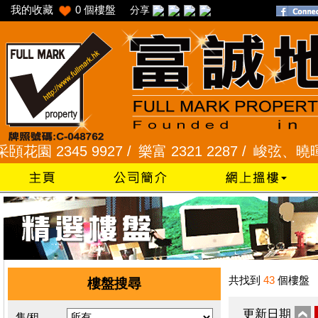
我的收藏
0
個樓盤
分享
 2345 9927 /
樂富 2321 2287 /
峻弦、曉暉花園 23
共找到
43
個樓盤
樓盤搜尋
更新日期
售/租