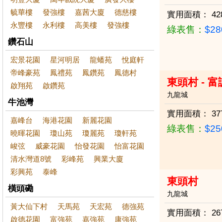
毓華樓
發強樓
嘉茜大廈
德慈樓
實用面積：
42
永豐樓
永利樓
高美樓
發強樓
綠表售：
$2
鑽石山
宏景花園
星河明居
龍蟠苑
悅庭軒
帝峰豪苑
鳳禮苑
鳳鑽苑
鳳德村
東頭村 - 
啟翔苑
啟鑽苑
九龍城
牛池灣
實用面積：
37
嘉峰台
海港花園
新麗花園
綠表售：
$2
曉暉花園
瓊山苑
瓊麗苑
瓊軒苑
峻弦
威豪花園
怡發花園
怡富花園
清水灣道8號
彩峰苑
興業大廈
彩興苑
泰峰
東頭村
橫頭磡
九龍城
黃大仙下村
天馬苑
天宏苑
德強苑
實用面積：
26
啟德花園
富強苑
嘉強苑
康強苑