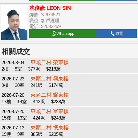
冼俊彥 LEON SIN
牌照: S-674521
職位: 客戶經理
電話: 92082299
Whatsapp
致電
相關成交
東頭二村 榮東樓
2026-08-04
2樓
9室
377呎
$218萬
東頭二村 興東樓
2026-07-23
9樓
20室
241呎
$174萬
東頭二村 耀東樓
2026-07-20
17樓
14室
443呎
$288萬
東頭二村 富東樓
2026-07-20
15樓
13室
424呎
$248萬
東頭二村 振東樓
2026-07-13
19樓
9室
385呎
$205萬