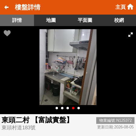
樓盤詳情
主頁
詳情
地圖
平面圖
校網
東頭二村 【富誠實盤】
物業編號:N125372
東頭村道183號
更新日期:2026-08-05