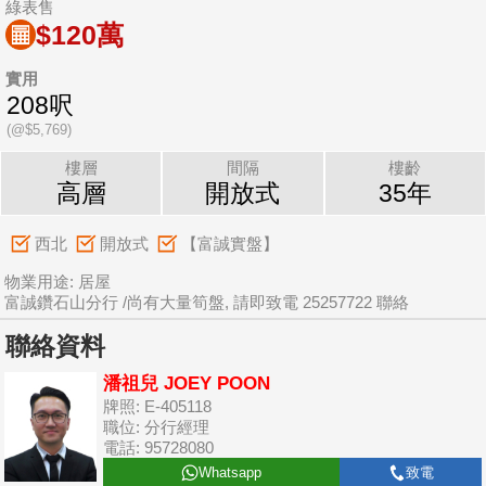
綠表售
$120萬
實用
208呎
(@$5,769)
樓層
間隔
樓齡
高層
開放式
35年
西北
開放式
【富誠實盤】
物業用途: 居屋
富誠鑽石山分行 /尚有大量筍盤, 請即致電 25257722 聯絡
聯絡資料
潘祖兒 JOEY POON
牌照: E-405118
職位: 分行經理
電話: 95728080
Whatsapp
致電