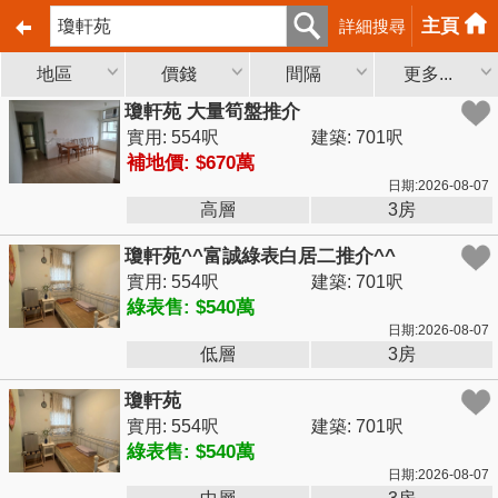
主頁
詳細搜尋
地區
價錢
間隔
更多...
瓊軒苑 大量筍盤推介
實用: 554呎
建築: 701呎
補地價: $670萬
日期:2026-08-07
高層
3房
瓊軒苑^^富誠綠表白居二推介^^
實用: 554呎
建築: 701呎
綠表售: $540萬
日期:2026-08-07
低層
3房
瓊軒苑
實用: 554呎
建築: 701呎
綠表售: $540萬
日期:2026-08-07