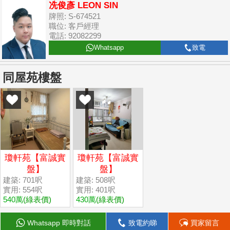
冼俊彥 LEON SIN
牌照: S-674521
職位: 客戶經理
電話: 92082299
Whatsapp
致電
同屋苑樓盤
瓊軒苑【富誠實
瓊軒苑【富誠實
盤】
盤】
建築: 701呎
建築: 508呎
實用: 554呎
實用: 401呎
540萬
(綠表價)
430萬
(綠表價)
Whatsapp 即時對話
致電約睇
買家留言