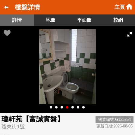
樓盤詳情
主頁
詳情
地圖
平面圖
校網
瓊軒苑【富誠實盤】
物業編號:G125254
瓊東街1號
更新日期:2026-08-05