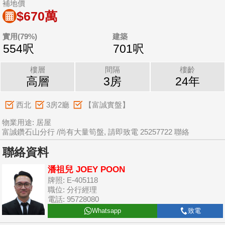
補地價
$670萬
實用(79%)
建築
554呎
701呎
樓層
間隔
樓齡
高層
3房
24年
西北
3房2廳
【富誠實盤】
物業用途: 居屋
富誠鑽石山分行 /尚有大量筍盤, 請即致電 25257722 聯絡
聯絡資料
潘祖兒 JOEY POON
牌照: E-405118
職位: 分行經理
電話: 95728080
Whatsapp
致電