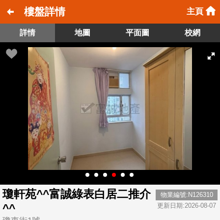
樓盤詳情
主頁
詳情
地圖
平面圖
校網
瓊軒苑^^富誠綠表白居二推介
物業編號:N126310
^^
更新日期:2026-08-07