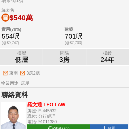
瓊東街1號
綠表售
$540萬
實用(79%)
建築
554呎
701呎
(@$9,747)
(@$7,703)
樓層
間隔
樓齡
低層
3房
24年
東南
3房2廳
物業用途: 居屋
聯絡資料
羅文通 LEO LAW
牌照: E-445932
職位: 分行經理
電話: 91011380
Whatsapp
致電