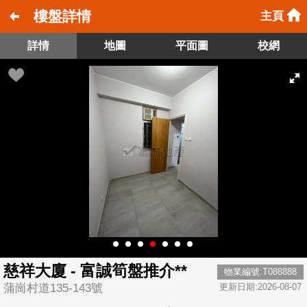
樓盤詳情
主頁
詳情
地圖
平面圖
校網
慈祥大廈 - 富誠筍盤推介**
物業編號:T088888
蒲崗村道135-143號
更新日期:2026-08-07