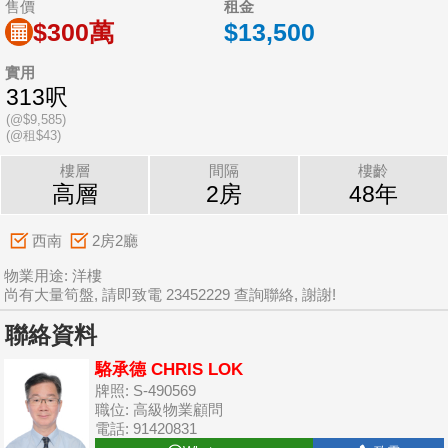
售價
租金
$300萬
$13,500
實用
313呎
(@$9,585)
(@租$43)
樓層
間隔
樓齡
高層
2房
48年
西南
2房2廳
物業用途: 洋樓
尚有大量筍盤, 請即致電 23452229 查詢聯絡, 謝謝!
聯絡資料
駱承德 CHRIS LOK
牌照: S-490569
職位: 高級物業顧問
電話: 91420831