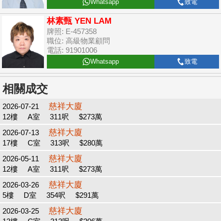
Whatsapp
致電
林素甄 YEN LAM
牌照: E-457358
職位: 高級物業顧問
電話: 91901006
Whatsapp
致電
相關成交
慈祥大廈
2026-07-21
12樓
A室
311呎
$273萬
慈祥大廈
2026-07-13
17樓
C室
313呎
$280萬
慈祥大廈
2026-05-11
12樓
A室
311呎
$273萬
慈祥大廈
2026-03-26
5樓
D室
354呎
$291萬
慈祥大廈
2026-03-25