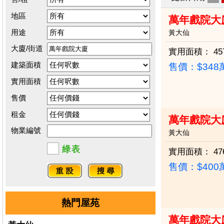
地區
萬年戲院大
用途
黃大仙
大廈/街道
實用面積：
45
建築面積
售價：
$34
實用面積
售價
租金
萬年戲院大廈
物業編號
黃大仙
實用面積：
47
售價：
$40
熱門屋苑
萬年戲院大