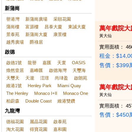
新蒲崗
譽港灣
新蒲崗廣場
采頤花園
蒲崗樓
富源樓
昌泰大廈
東誠大廈
萬年戲院大
景泰苑
新蒲崗大廈
康景樓
黃大仙
越秀廣場
爵祿居
實用面積：
46
啟德
租金：$14,0
啟德1號
龍譽
嘉匯
天寰
OASIS
售價：
$39
煥然壹居
嘉峰匯
啟德海灣
天璽海
天璽天
天瀧
澐璟
尚珒盈
啟朗苑
維港1號
Henley Park
Miami Quay
萬年戲院大
The Henley
Monaco I+II
Monaco One
黃大仙
柏蔚森
Double Coast
維港雙鑽
實用面積：
45
九龍灣
售價：
$45
德福花園
麗晶花園
啟泰苑
淘大花園
得寶花園
嘉和園