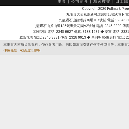
主頁
|
公司簡介
|
精選樓盤
|
田土廳
Copyright 2026 Fullmark 
九龍黃大仙鳳凰新村環鳳街18號A地下 電話：232
九龍鑽石山龍蟠苑商場107號舖 電話：2345 303
九龍鑽石山斧山道185號宏景花園A2號舖 電話: 2345 2229 傳真: 
采頣花園 電話: 2345 9927 傳真: 3188 1237 ◆ 樂富 電話: 2321 
威豪花園 電話: 2345 3331 傳真: 2328 9913 ◆ 星河明居/悅庭軒 電話: 2116
本網頁內容所提供資料，僅作參考用途。若因錯漏而引致任何不便或損失，本網頁
使用條款
私隱政策聲明