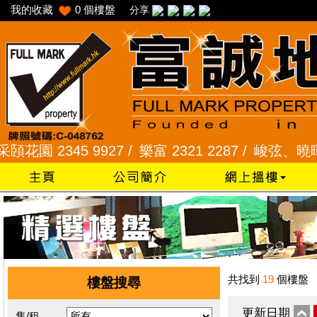
我的收藏
0
個樓盤
分享
 2345 9927 /
樂富 2321 2287 /
峻弦、曉暉花園 2
共找到
19
個樓盤
樓盤搜尋
更新日期
售/租