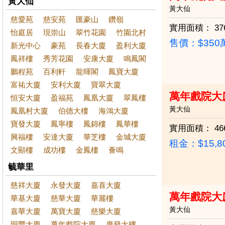
黃大仙
黃大仙
慈愛苑
慈安苑
匯豪山
鑽嶺
實用面積：
37
怡庭居
現崇山
翠竹花園
竹園北村
售價：
$35
新光中心
豪苑
長春大廈
盈利大廈
鳳祥樓
秀芳花園
安康大廈
鳴鳳閣
鵬程苑
百利軒
龍暉閣
鳳寶大廈
富祐大廈
安利大廈
寶翠大廈
萬年戲院大
恒安大廈
盈福苑
鳳凰大廈
翠鳳樓
黃大仙
鳳凰村大廈
伯德大樓
海鴻大廈
寶發大廈
鳳寧樓
鳳錦樓
鳳華樓
實用面積：
46
興福樓
安達大廈
華芝樓
金城大廈
租金：$15,8
文顯樓
成功樓
金鳳樓
薈鳴
毓華里
慈祥大廈
永發大廈
嘉喜大廈
萬年戲院大
華基大廈
慈華大廈
華麗樓
黃大仙
嘉華大廈
萬寶大廈
慈樂大廈
明豐大廈
萬年戲院大廈
廣發大樓