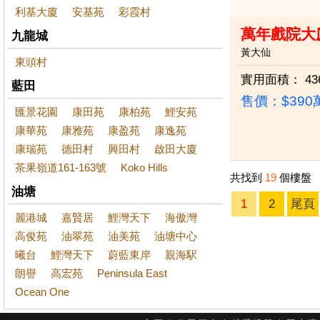
利基大廈
安基苑
彩霞村
萬年戲院大
九龍城
黃大仙
東頭村
實用面積：
43
藍田
售價：
$39
匯景花園
康田苑
康柏苑
鯉安苑
康華苑
康雅苑
康盈苑
康逸苑
康瑞苑
德田村
興田村
啟田大廈
茶果嶺道161-163號
Koko Hills
共找到
19
個樓盤
油塘
1
2
尾頁
麗港城
嘉賢居
鯉灣天下
海傲灣
高俊苑
油翠苑
油美苑
油塘中心
曦台
鯉灣天下
蔚藍東岸
親海駅
朗譽
高宏苑
Peninsula East
Ocean One