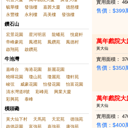
實用面積：
46
毓華樓
發強樓
嘉茜大廈
德慈樓
售價：
$39
永豐樓
永利樓
高美樓
發強樓
鑽石山
宏景花園
星河明居
龍蟠苑
悅庭軒
萬年戲院大
帝峰豪苑
鳳禮苑
鳳鑽苑
鳳德村
黃大仙
啟翔苑
啟鑽苑
牛池灣
實用面積：
37
售價：
$35
嘉峰台
海港花園
新麗花園
曉暉花園
瓊山苑
瓊麗苑
瓊軒苑
峻弦
威豪花園
怡發花園
怡富花園
清水灣道8號
彩峰苑
興業大廈
萬年戲院大
彩興苑
泰峰
黃大仙
橫頭磡
實用面積：
47
黃大仙下村
天馬苑
天宏苑
德強苑
售價：
$40
啟德花園
富強苑
嘉強苑
康強苑