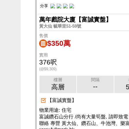
分享
萬年戲院大廈【富誠實盤】
黃大仙 毓華里51-59號
售價
$350萬
實用
376呎
(@$9,309)
樓層
間隔
--
高層
【富誠實盤】
物業用途: 住宅
富誠鑽石山分行 /尚有大量筍盤, 請即致電 25
聯絡 專營 黃大仙、鑽石山、牛池灣、樂