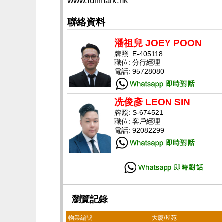
www.fullmark.hk
聯絡資料
潘祖兒 JOEY POON
牌照: E-405118
職位: 分行經理
電話: 95728080
冼俊彥 LEON SIN
牌照: S-674521
職位: 客戶經理
電話: 92082299
瀏覽記錄
物業編號
大廈/屋苑