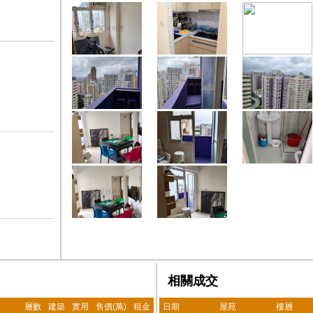
相關成交
層數
建築
實用
售價(萬)
租金
日期
屋苑
樓層