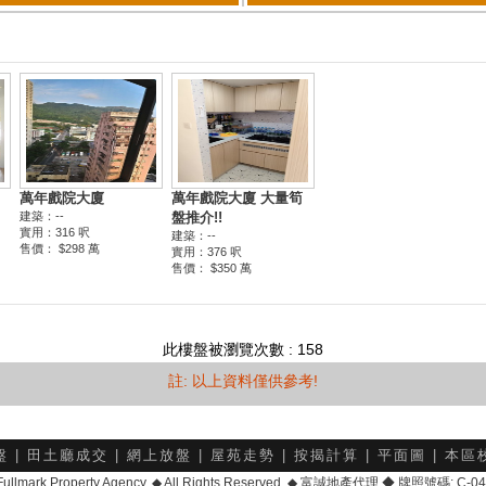
此樓盤被瀏覽次數 : 158
註: 以上資料僅供參考!
盤
|
田土廳成交
|
網上放盤
|
屋苑走勢
|
按揭計算
|
平面圖
|
本區
6 Fullmark Property Agency. ◆ All Rights Reserved. ◆ 富誠地產代理 ◆ 牌照號碼: C