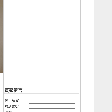
買家留言
閣下姓名*
聯絡電話*