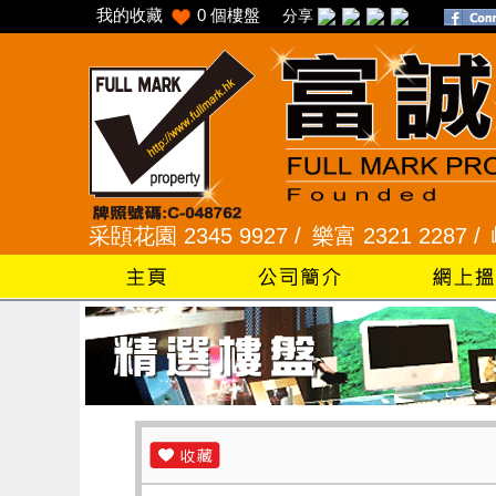
我的收藏
0
個樓盤
分享
5 /
采頣花園 2345 9927 /
樂富 2321 2287 /
峻弦、