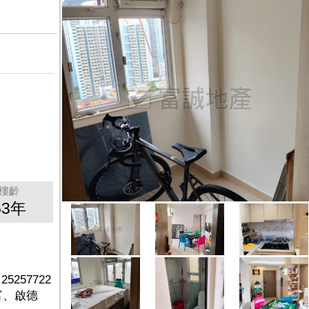
樓齡
53年
257722
富、啟德