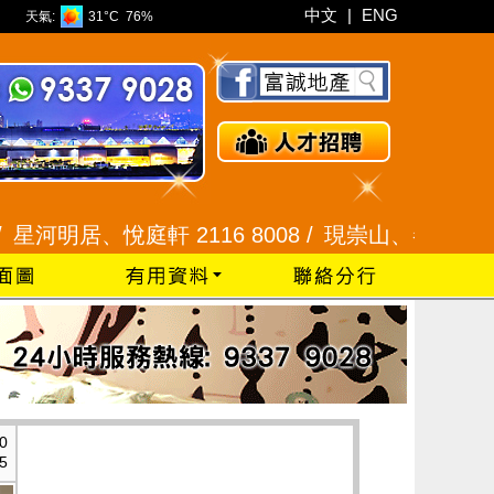
中文
|
ENG
天氣:
31°C
76%
明居、悅庭軒 2116 8008 /
現崇山、譽港灣 2345 9
0
5