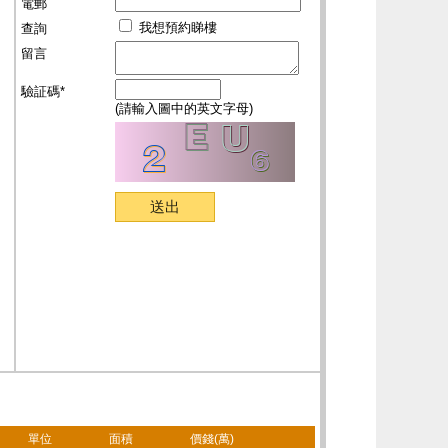
電郵
我想預約睇樓
查詢
留言
驗証碼*
(請輸入圖中的英文字母)
單位
面積
價錢(萬)