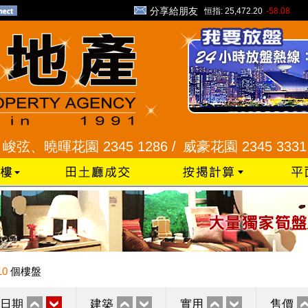
分享給朋友
恒指:
25,472.20
-58.08
曉暉花園 2345 1286 /
威豪花園 2345 3331 /
星河
10
個樓盤
日期
建築
實用
售價