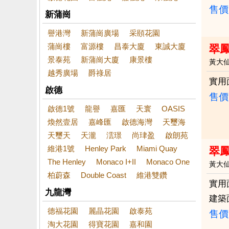
售價
新蒲崗
譽港灣
新蒲崗廣場
采頤花園
蒲崗樓
富源樓
昌泰大廈
東誠大廈
翠
景泰苑
新蒲崗大廈
康景樓
黃大
越秀廣場
爵祿居
實用
啟德
售價
啟德1號
龍譽
嘉匯
天寰
OASIS
煥然壹居
嘉峰匯
啟德海灣
天璽海
天璽天
天瀧
澐璟
尚珒盈
啟朗苑
維港1號
Henley Park
Miami Quay
翠
The Henley
Monaco I+II
Monaco One
黃大
柏蔚森
Double Coast
維港雙鑽
實用
九龍灣
建築
德福花園
麗晶花園
啟泰苑
售價
淘大花園
得寶花園
嘉和園