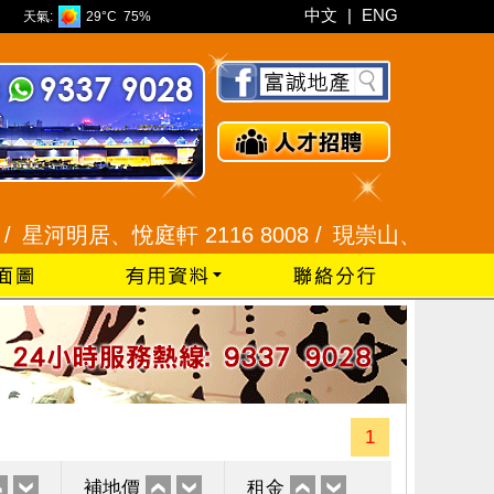
中文
|
ENG
天氣:
29°C
75%
明居、悅庭軒 2116 8008 /
現崇山、譽港灣 2345 9
1
補地價
租金