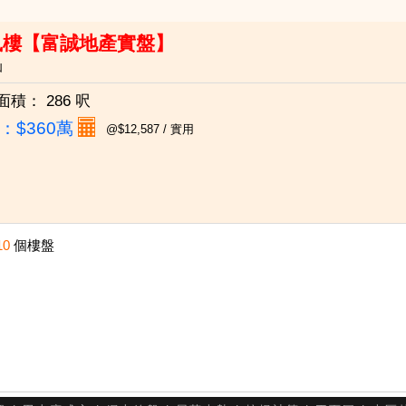
鳳樓【富誠地產實盤】
仙
面積：
286 呎
：
$360萬
@$12,587 / 實用
10
個樓盤