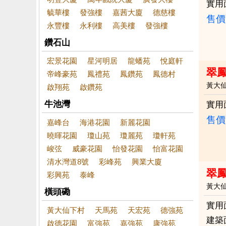
實用
毓華樓
發強樓
嘉茜大廈
德慈樓
售價
永豐樓
永利樓
高美樓
發強樓
鑽石山
宏景花園
星河明居
龍蟠苑
悅庭軒
翠鳳
帝峰豪苑
鳳禮苑
鳳鑽苑
鳳德村
黃大
啟翔苑
啟鑽苑
牛池灣
實用
售價
嘉峰台
海港花園
新麗花園
曉暉花園
瓊山苑
瓊麗苑
瓊軒苑
峻弦
威豪花園
怡發花園
怡富花園
清水灣道8號
彩峰苑
興業大廈
翠
彩興苑
泰峰
黃大
橫頭磡
實用
黃大仙下村
天馬苑
天宏苑
德強苑
建築
啟德花園
富強苑
嘉強苑
康強苑