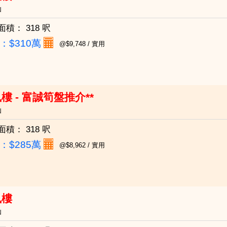
仙
面積：
318 呎
：
$310萬
@$9,748 / 實用
樓 - 富誠筍盤推介**
仙
面積：
318 呎
：
$285萬
@$8,962 / 實用
鳳樓
仙